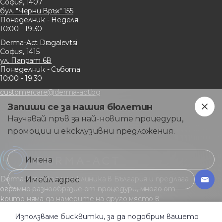
София, 1407
бул. "Черни Връх" 155
Понеделник - Неделя
10:00 - 19:30
Derma-Act Dragalevtsi
София, 1415
ул. Папрат 6В
Понеделник - Събота
10:00 - 19:30
customercare@derma-act.bg
Запиши се за нашия бюлетин
Научавай пръв за най-новите процедури,
промоции и ексклузивни предложения.
Derma-Act е водеща клиника в България и предлага
огромно разнообразие от процедури, много от
които няма да намерите на друго място в
страната.
Използваме бисквитки, за да подобрим вашето