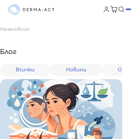
Начало
Блог
Блог
Всички
Новини
От екс