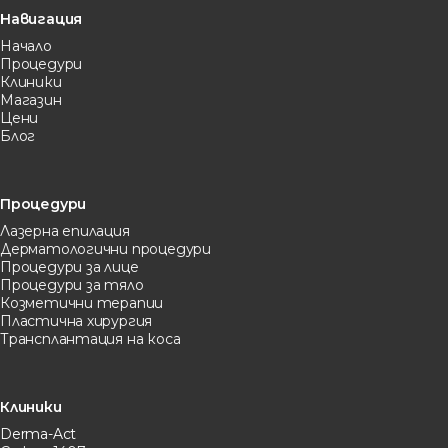
Навигация
Начало
Процедури
Клиники
Магазин
Цени
Блог
Процедури
Лазерна eпилация
Дерматологични процедури
Процедури за лице
Процедури за тяло
Козметични терапии
Пластична хирургия
Трансплантация на коса
Клиники
Derma-Act