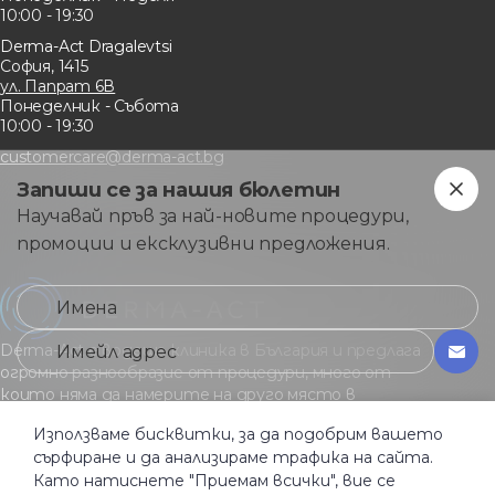
10:00 - 19:30
Derma-Act Dragalevtsi
София, 1415
ул. Папрат 6В
Понеделник - Събота
10:00 - 19:30
customercare@derma-act.bg
Запиши се за нашия бюлетин
Научавай пръв за най-новите процедури,
промоции и ексклузивни предложения.
Derma-Act е водеща клиника в България и предлага
огромно разнообразие от процедури, много от
които няма да намерите на друго място в
страната.
Използваме бисквитки, за да подобрим вашето
сърфиране и да анализираме трафика на сайта.
Като натиснете "Приемам всички", вие се
Общи услoвия