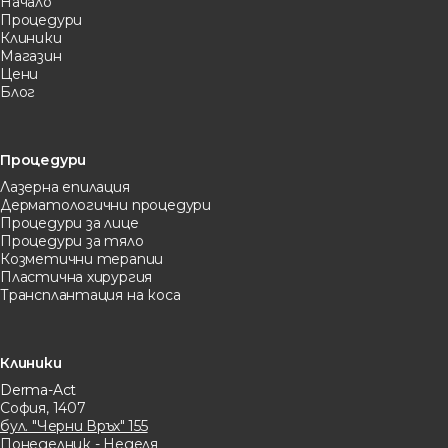
Начало
Процедури
Клиники
Магазин
Цени
Блог
Процедури
Лазерна eпилация
Дерматологични процедури
Процедури за лице
Процедури за тяло
Козметични терапии
Пластична хирургия
Трансплантация на коса
Клиники
Derma-Act
София, 1407
бул. "Черни Връх" 155
Понеделник - Неделя