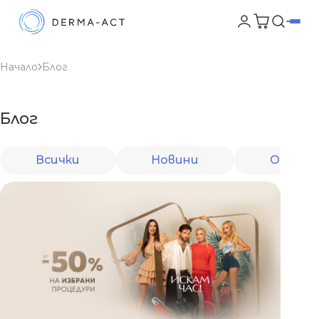
Начало
Блог
Блог
Всички
Новини
От екс