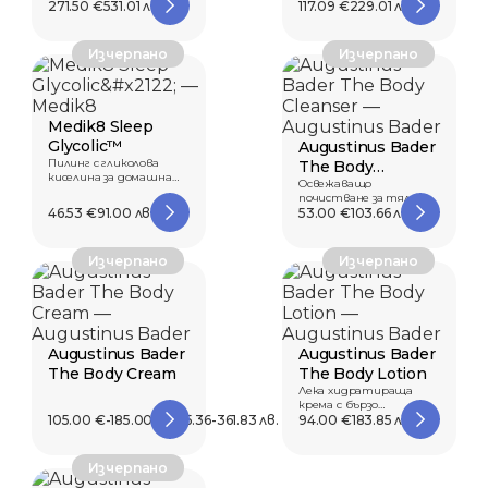
крем
271.50 €
531.01 лв.
117.09 €
229.01 лв.
Изчерпано
Изчерпано
Medik8 Sleep
Glycolic™
Augustinus Bader
Пилинг с гликолова
The Body
киселина за домашна
Cleanser
Освежаващо
употреба
почистване за тялото
46.53 €
91.00 лв.
за копринено и гладко
53.00 €
103.66 лв.
у...
Изчерпано
Изчерпано
Augustinus Bader
Augustinus Bader
The Body Cream
The Body Lotion
Лека хидратираща
крема с бързо
105.00 €-185.00 €
205.36-361.83 лв.
абсорбиране.
94.00 €
183.85 лв.
Изчерпано