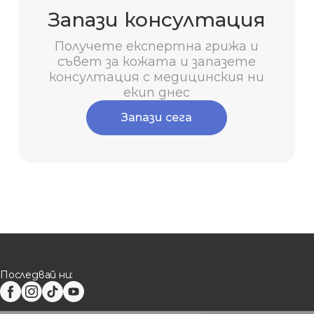
Запази консултация
Получете експертна грижа и
съвет за кожата и запазете
консултация с медицинския ни
екип днес
Запази сега
Последвай ни: