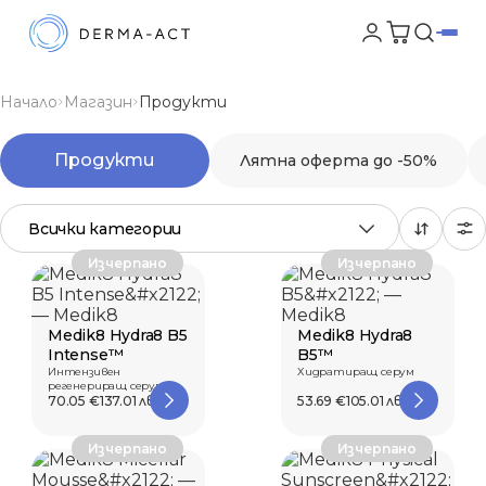
Начало
Магазин
Продукти
Продукти
Лятна оферта до -50%
Всички категории
Изчерпано
Изчерпано
Medik8 Hydra8 B5
Medik8 Hydra8
Intense™
B5™
Интензивен
Хидратиращ серум
регенериращ серум с
хиалуронова киселина и
70.05 €
137.01 лв.
53.69 €
105.01 лв.
N...
Изчерпано
Изчерпано