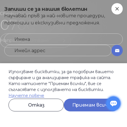
Запиши се за нашия бюлетин
Свържи се с нас:
Научавай пръв за най-новите процедури,
0700 700 23
промоции и ексклузивни предложения.
Направи запитване
Използваме бисквитки, за да подобрим вашето
сърфиране и да анализираме трафика на сайта.
Навигация
Като натиснете "Приемам всички", вие се
Начало
съгласявате с използването на бисквитки.
Процедури
Научете повече
Клиники
Магазин
Отказ
Приемам всички
Цени
Блог