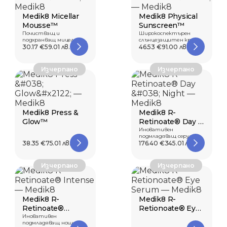
Medik8 Micellar
Medik8 Physical
Mousse™
Sunscreen™
Почистващ и
Широкоспектърен
подхранващ мицеларен
слънцезащитен крем с
мус
30.17 €
59.01 лв.
минерални филтри В...
46.53 €
91.00 лв.
Изчерпано
Изчерпано
Medik8 Press &
Medik8 R-
Glow™
Retinoate® Day &
Night
Иновативен
подмладяващ серум с
38.35 €
75.01 лв.
кремообразна
176.40 €
345.01 лв.
текстура
Изчерпано
Изчерпано
Medik8 R-
Medik8 R-
Retinoate®
Retionoate® Eye
Intense
Иновативен
Serum
подмладяващ нощен