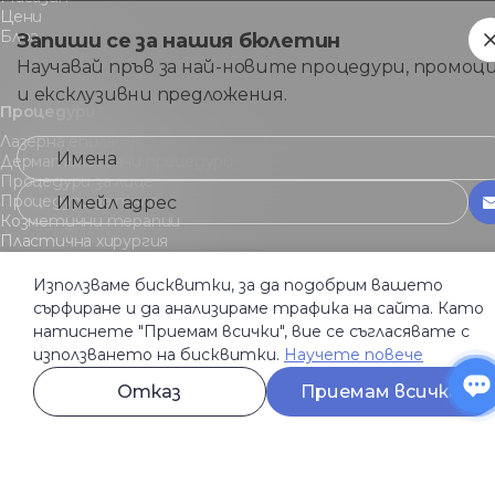
Цени
Блог
Запиши се за нашия бюлетин
Научавай пръв за най-новите процедури, промоц
и ексклузивни предложения.
Процедури
Лазерна eпилация
Дерматологични процедури
Процедури за лице
Процедури за тяло
Козметични терапии
Пластична хирургия
Трансплантация на коса
Използваме бисквитки, за да подобрим вашето
сърфиране и да анализираме трафика на сайта. Като
натиснете "Приемам всички", вие се съгласявате с
Клиники
използването на бисквитки.
Научете повече
Derma-Act
София, 1407
Отказ
Приемам всички
бул. "Черни Връх" 155
Понеделник - Неделя
10:00 - 19:30
Derma-Act Dragalevtsi