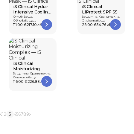
iS Clinical Hydra-
iS Clinical
Intensive Cooling
LiProtect SPF 35
Mask
Оживяваща,
Защитна, Хранителна,
Обновяваща,
Омекотяваща
Успокояваща
111.00 €
217.10 лв.
28.00 €
54.76 лв.
iS Clinical
Moisturizing
Complex
Защитна, Хранителна,
Омекотяваща
116.00 €
226.88 лв.
1
2
3
4
5
6
7
8
9