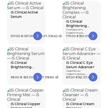
iS Clinical Active
Serum
iS Clinical
Brightening
Complex
Лъчезарност,
Хидратация,
107.00 €-167.00 €
209.27-326.62 лв.
Антиоксидантно
179.00 €
350.09 лв.
действие
iS Clinical
iS Clinical C Eye
Brightening
Serum Advance+
Serum
Озаряващо,
хидратиращо,
98.00 €-163.00 €
191.67-318.80 лв.
противостареещо.
83.00 €
162.33 лв.
iS Clinical Copper
iS Clinical Cream