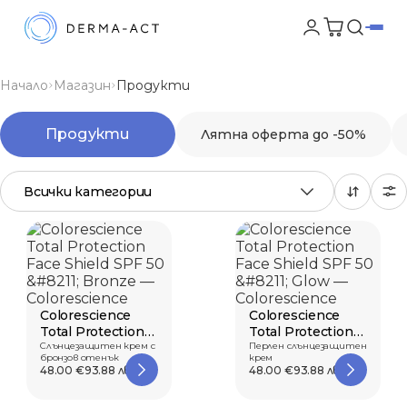
Начало
Магазин
Продукти
Продукти
Лятна оферта до -50%
Всички категории
Colorescience
Colorescience
Total Protection
Total Protection
Face Shield SPF
Слънцезащитен крем с
Face Shield SPF
Перлен слънцезащитен
бронзов отенък
крем
50...
50...
48.00 €
93.88 лв.
48.00 €
93.88 лв.