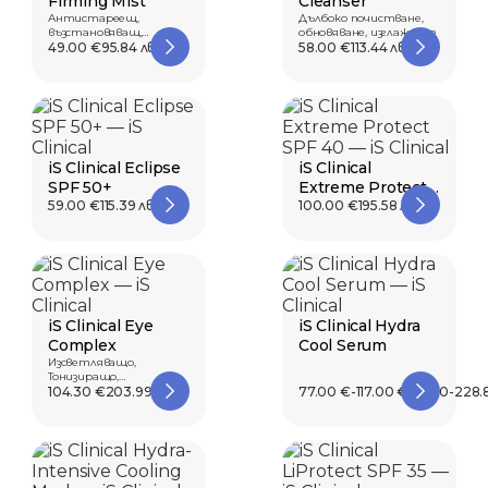
Firming Mist
Cleanser
Антистареещ,
Дълбоко почистване,
възстановяващ,
обновяване, изглаждане
стягащ.
49.00 €
95.84 лв.
58.00 €
113.44 лв.
iS Clinical Eclipse
iS Clinical
SPF 50+
Extreme Protect
59.00 €
115.39 лв.
SPF 40
100.00 €
195.58 лв.
iS Clinical Eye
iS Clinical Hydra
Complex
Cool Serum
Изсветляващо,
Тонизиращо,
Изглаждащо
104.30 €
203.99 лв.
77.00 €-117.00 €
150.60-228.