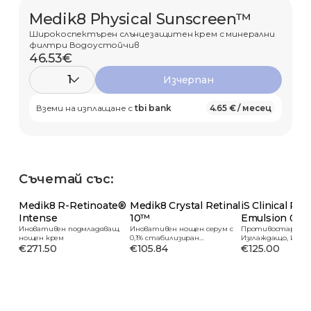
Medik8 Physical Sunscreen™
Широкоспектърен слънцезащитен крем с минерални
филтри Водоустойчив
46.53€
1
Изчерпан
Вземи на изплащане с
tbi bank
4.65 € / месец
Съчетай със:
Medik8 R-Retinoate®
Medik8 Crystal Retinal
iS Clinical Ret
Intense
10™
Emulsion 0.3
Иновативен подмладяващ
Иновативен нощен серум с
Противостареещ
нощен крем
0,1% стабилизиран
Изглаждащо, Изсв
€271.50
ретиналдехид
€105.84
€125.00