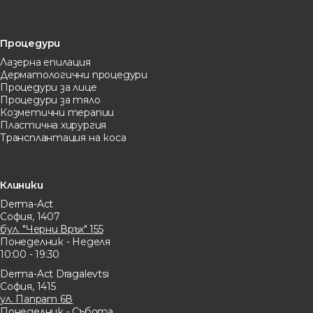
Процедури
Лазерна eпилация
Дерматологични процедури
Процедури за лице
Процедури за тяло
Козметични терапии
Пластична хирургия
Трансплантация на коса
Клиники
Derma-Act
София, 1407
бул. "Черни Връх" 155
Понеделник - Неделя
10:00 - 19:30
Derma-Act Dragalevtsi
София, 1415
ул. Папрат 6В
Понеделник - Събота