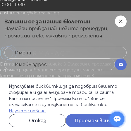
10:00 - 19:30
customercare@derma-act.bg
Запиши се за нашия бюлетин
Научавай пръв за най-новите процедури,
промоции и ексклузивни предложения.
Derma-Act е водеща клиника в България и предлага
огромно разнообразие от процедури, много от
които няма да намерите на друго място в
страната.
Използваме бисквитки, за да подобрим вашето
сърфиране и да анализираме трафика на сайта.
Като натиснете "Приемам всички", вие се
Общи услoвия
съгласявате с използването на бисквитки.
Политика за поверителност
Бисквитки
Научете повече
Активация условия
Отказ
Приемам всички
© Derma-Act 2026