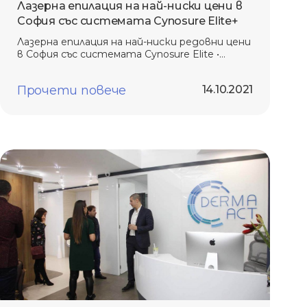
Лазерна епилация на най-ниски цени в
София със системата Cynosure Elite+
Лазерна епилация на най-ниски редовни цени
в София със системата Cynosure Elite •
Дълготраен ефект • Безопасен и
безболезнен метод
Прочети повече
14.10.2021