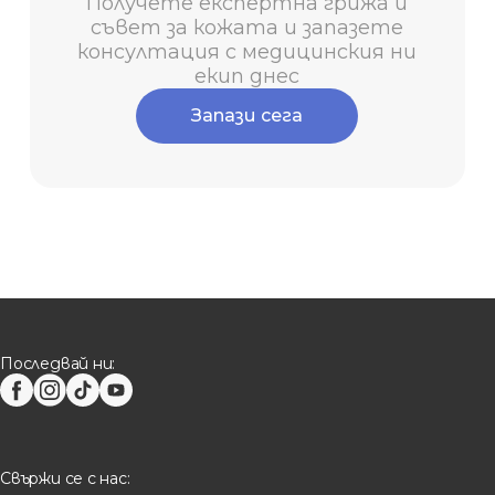
Получете експертна грижа и
съвет за кожата и запазете
консултация с медицинския ни
екип днес
Запази сега
Последвай ни:
Свържи се с нас: