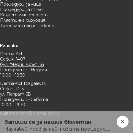
Процедури за лице
Процедури за тяло
Козметични терапии
Пластична хирургия
Трансплантация на коса
Клиники
Derma-Act
София, 1407
бул. "Черни Връх" 155
Понеделник - Неделя
10:00 - 19:30
Derma-Act Dragalevtsi
София, 1415
ул. Папрат 6В
Понеделник - Събота
10:00 - 19:30
customercare@derma-act.bg
Запиши се за нашия бюлетин
Научавай пръв за най-новите процедури,