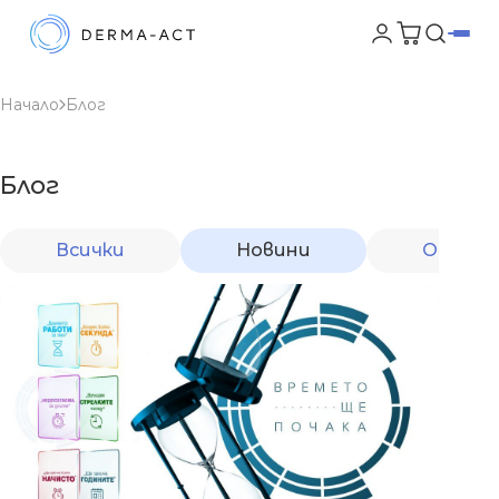
Начало
Блог
Блог
Всички
Новини
От екс