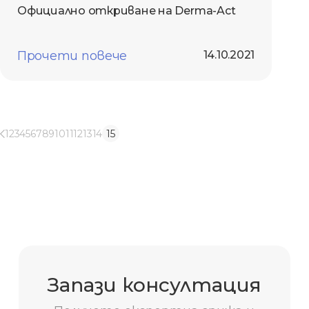
Официално откриване на Derma-Act
Прочети повече
14.10.2021
1
2
3
4
5
6
7
8
9
10
11
12
13
14
15
Запази консултация