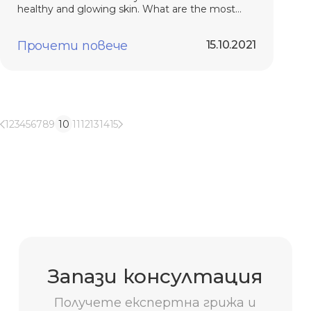
healthy and glowing skin. What are the most
important nutrients to take in?
Прочети повече
15.10.2021
1
2
3
4
5
6
7
8
9
10
11
12
13
14
15
Запази консултация
Получете експертна грижа и