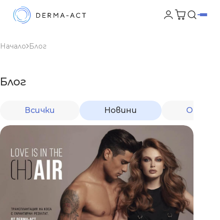
Начало
Блог
Блог
Всички
Новини
От екс