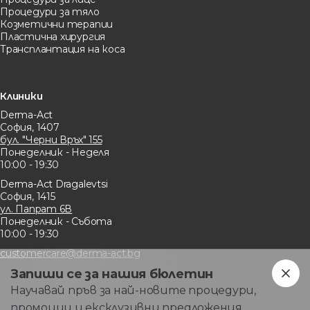
Процедури за тяло
Козметични терапии
Пластична хирургия
Трансплантация на коса
Клиники
Derma-Act
София, 1407
бул. "Черни Връх" 155
Понеделник - Неделя
10:00 - 19:30
Derma-Act Dragalevtsi
София, 1415
ул. Папрат 6В
Понеделник - Събота
10:00 - 19:30
customercare@derma-act.bg
Запиши се за нашия бюлетин
Научавай пръв за най-новите процедури,
промоции и ексклузивни предложения.