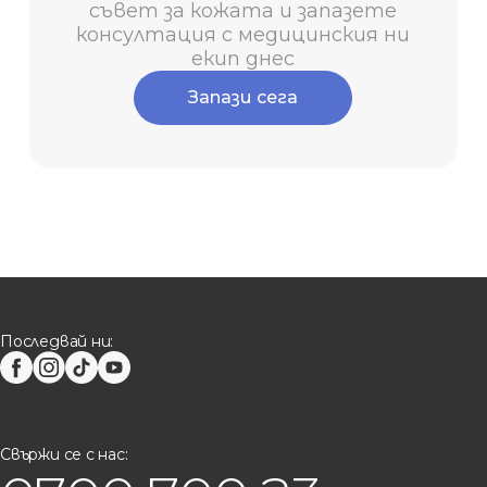
съвет за кожата и запазете
консултация с медицинския ни
екип днес
Запази сега
Последвай ни:
Свържи се с нас: