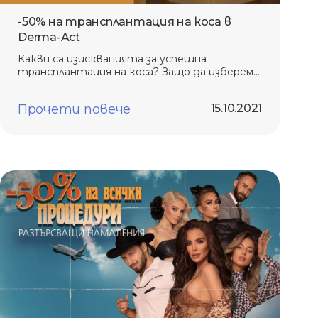
-50% на трансплантация на коса в
Derma-Act
Какви са изискванията за успешна
трансплантация на коса? Защо да изберем
метода FUE? Как се избира донорска
страна и каква ще бъде трайността на
Прочети повече
15.10.2021
резултатите?