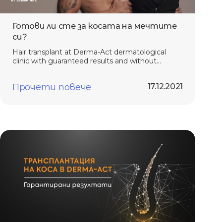
Готови ли сте за косата на мечтите
си?
Hair transplant at Derma-Act dermatological
clinic with guaranteed results and without
hospital stay Are you ready for the hair of your
dreams?
Прочети повече
17.12.2021