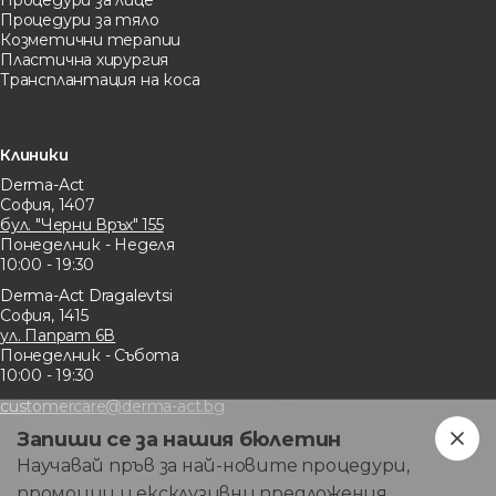
Процедури за лице
Процедури за тяло
Козметични терапии
Пластична хирургия
Трансплантация на коса
Клиники
Derma-Act
София, 1407
бул. "Черни Връх" 155
Понеделник - Неделя
10:00 - 19:30
Derma-Act Dragalevtsi
София, 1415
ул. Папрат 6В
Понеделник - Събота
10:00 - 19:30
customercare@derma-act.bg
Запиши се за нашия бюлетин
Научавай пръв за най-новите процедури,
промоции и ексклузивни предложения.