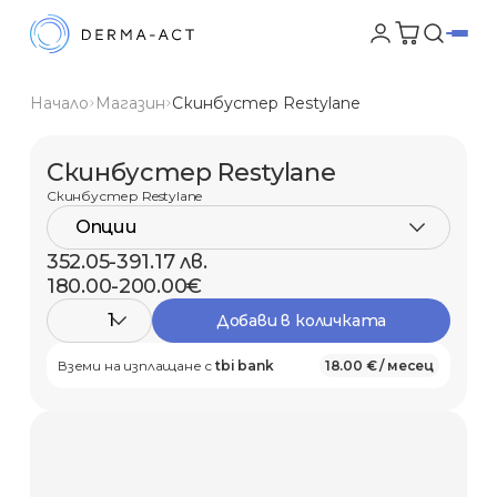
Начало
Магазин
Скинбустер Restylane
Скинбустер Restylane
Скинбустер Restylane
Опции
352.05-391.17 лв.
180.00-200.00€
1
Добави в количката
Вземи на изплащане с
tbi bank
18.00 € / месец