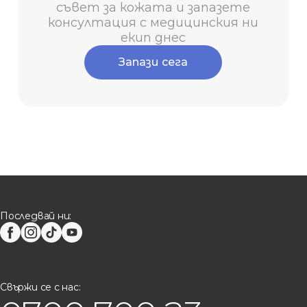
съвет за кожата и запазете
консултация с медицинския ни
екип днес
Запази сега
Последвай ни:
Свържи се с нас: