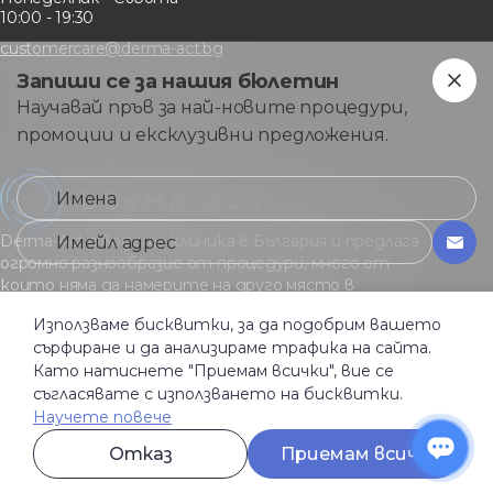
10:00 - 19:30
customercare@derma-act.bg
Запиши се за нашия бюлетин
Научавай пръв за най-новите процедури,
промоции и ексклузивни предложения.
Derma-Act е водеща клиника в България и предлага
огромно разнообразие от процедури, много от
които няма да намерите на друго място в
страната.
Използваме бисквитки, за да подобрим вашето
сърфиране и да анализираме трафика на сайта.
Като натиснете "Приемам всички", вие се
Общи услoвия
съгласявате с използването на бисквитки.
Политика за поверителност
Бисквитки
Научете повече
Активация условия
Отказ
Приемам всички
© Derma-Act 2026