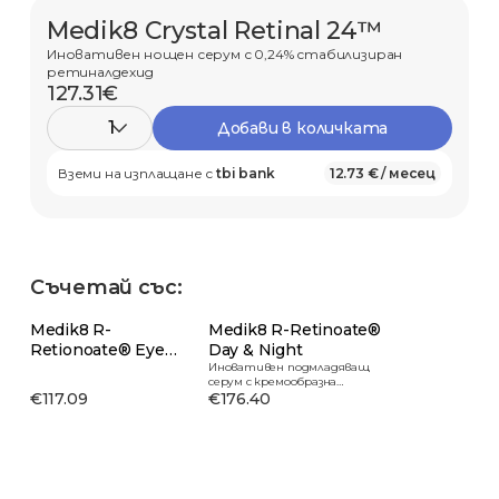
Medik8 Crystal Retinal 24™
Иновативен нощен серум с 0,24% стабилизиран
ретиналдехид
127.31€
1
Добави в количката
Вземи на изплащане с
tbi bank
12.73 € / месец
Съчетай със:
Medik8 R-
Medik8 R-Retinoate®
Retionoate® Eye
Day & Night
Serum
Иновативен подмладяващ
серум с кремообразна
€117.09
текстура
€176.40