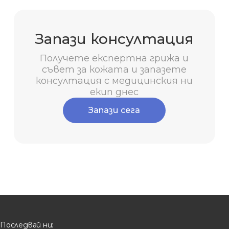
Запази консултация
Получете експертна грижа и
съвет за кожата и запазете
консултация с медицинския ни
екип днес
Запази сега
Последвай ни: