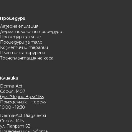
Процедури
Лазерна eпилация
Дерматологични процедури
Процедури за лице
Процедури за тяло
Козметични терапии
Пластична хирургия
Трансплантация на коса
Клиники
Derma-Act
София, 1407
бул. "Черни Връх" 155
Понеделник - Неделя
10:00 - 19:30
Derma-Act Dragalevtsi
София, 1415
ул. Папрат 6В
Понеделник - Събота