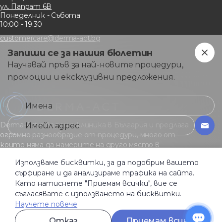
ул. Папрат 6В
Понеделник - Събота
10:00 - 19:30
customercare@derma-act.bg
Запиши се за нашия бюлетин
Научавай пръв за най-новите процедури,
промоции и ексклузивни предложения.
Derma-Act е водеща клиника в България и предлага
огромно разнообразие от процедури, много от
които няма да намерите на друго място в
страната.
Използваме бисквитки, за да подобрим вашето
сърфиране и да анализираме трафика на сайта.
Като натиснете "Приемам всички", вие се
Общи услoвия
съгласявате с използването на бисквитки.
Политика за поверителност
Бисквитки
Научете повече
Активация условия
Отказ
Приемам всички