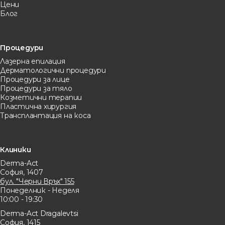
Цени
Блог
Процедури
Лазерна eпилация
Дерматологични процедури
Процедури за лице
Процедури за тяло
Козметични терапии
Пластична хирургия
Трансплантация на коса
Клиники
Derma-Act
София, 1407
бул. "Черни Връх" 155
Понеделник - Неделя
10:00 - 19:30
Derma-Act Dragalevtsi
София, 1415