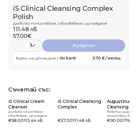
iS Clinical Cleansing Complex
Polish
Дълбоко почистване, обновяване, изглаждане
111.48 лв.
57.00€
1
Изчерпан
Вземи на изплащане с
tbi bank
5.70 € / месец
Съчетай със:
iS Clinical Cream
iS Clinical Cleansing
Augustinus B
Cleanser
Complex
Cleansing Ba
Дълбоко почистване,
Ревитализиращ, е
обновяване, изглаждане
почистващ балса
€58.00
113.44 лв.
€57.00
111.48 лв.
€90.00
176.02 