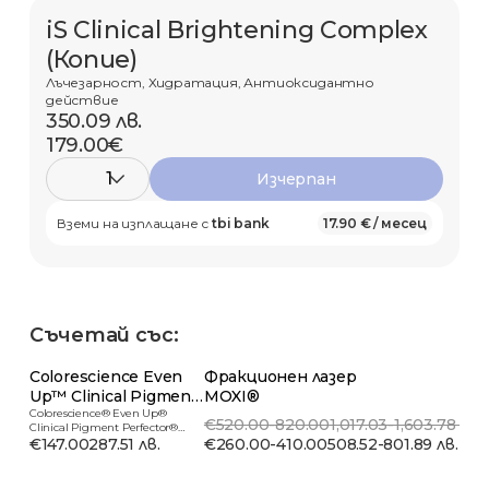
iS Clinical Brightening Complex
(Копие)
Лъчезарност, Хидратация, Антиоксидантно
действие
350.09 лв.
179.00€
1
Изчерпан
Вземи на изплащане с
tbi bank
17.90 € / месец
Съчетай със:
Colorescience Even
Фракционен лазер
Up™ Clinical Pigment
MOXI®
Perfector...
Colorescience® Even Up®
€520.00-820.00
1,017.03-1,603.78 лв.
Clinical Pigment Perfector®
Слъ...
€147.00
287.51 лв.
€260.00-410.00
508.52-801.89 лв.