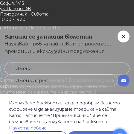
София, 1415
ул. Папрат 6В
Понеделник - Събота
10:00 - 19:30
customercare@derma-act.bg
Запиши се за нашия бюлетин
Научавай пръв за най-новите процедури,
промоции и ексклузивни предложения.
Derma-Act е водеща клиника в България и предлага
огромно разнообразие от процедури, много от
които няма да намерите на друго място в
страната.
Използваме бисквитки, за да подобрим вашето
сърфиране и да анализираме трафика на сайта.
Като натиснете "Приемам всички", вие се
Общи услoвия
съгласявате с използването на бисквитки.
Политика за поверителност
Бисквитки
Научете повече
Активация условия