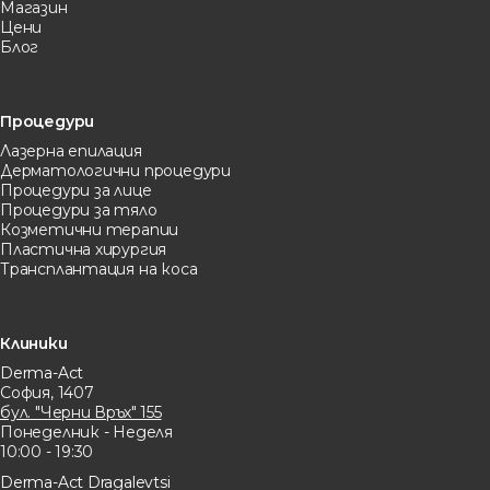
Магазин
Цени
Блог
Процедури
Лазерна eпилация
Дерматологични процедури
Процедури за лице
Процедури за тяло
Козметични терапии
Пластична хирургия
Трансплантация на коса
Клиники
Derma-Act
София, 1407
бул. "Черни Връх" 155
Понеделник - Неделя
10:00 - 19:30
Derma-Act Dragalevtsi