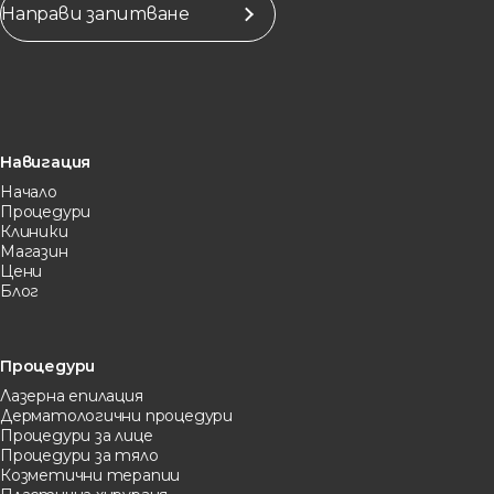
Направи запитване
Навигация
Начало
Процедури
Клиники
Магазин
Цени
Блог
Процедури
Лазерна eпилация
Дерматологични процедури
Процедури за лице
Процедури за тяло
Козметични терапии