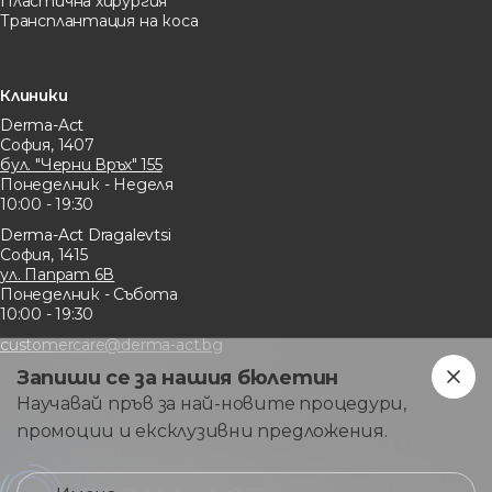
Пластична хирургия
Трансплантация на коса
Клиники
Derma-Act
София, 1407
бул. "Черни Връх" 155
Понеделник - Неделя
10:00 - 19:30
Derma-Act Dragalevtsi
София, 1415
ул. Папрат 6В
Понеделник - Събота
10:00 - 19:30
customercare@derma-act.bg
Запиши се за нашия бюлетин
Научавай пръв за най-новите процедури,
промоции и ексклузивни предложения.