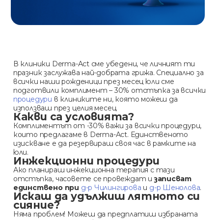
В клиники Derma-Act сме убедени, че личният ти
празник заслужава най-добрата грижа. Специално за
всички наши рожденици през месец юли сме
подготвили комплимент – 30% отстъпка за всички
процедури
в клиниките ни, която можеш да
използваш през целия месец.
Какви са условията?
Комплиментът от -30% важи за всички процедури,
които предлагаме в Derma-Act. Единственото
изискване е да резервираш своя час в рамките на
юли.
Инжекционни процедури
Ако планираш инжекционна терапия с тази
отстъпка, часовете се провеждат и
записват
единствено при
д-р Чилингирова
и
д-р Шенолова
.
Искаш да удължиш лятното си
сияние?
Няма проблем! Можеш да предплатиш избраната