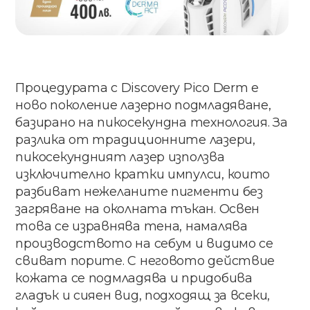
Процедурата с Discovery Pico Derm е
ново поколение лазерно подмладяване,
базирано на пикосекундна технология. За
разлика от традиционните лазери,
пикосекундният лазер използва
изключително кратки импулси, които
разбиват нежеланите пигменти без
загряване на околната тъкан. Освен
това се изравнява тена, намалява
производството на себум и видимо се
свиват порите. С неговото действие
кожата се подмладява и придобива
гладък и сияен вид, подходящ за всеки,