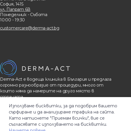
София, 1415
ул. Папрат 6В
Понеделник - Събота
10:00 - 19:30
customercare@derma-act.bg
Derma-Act е водеща клиника в България и предлага
огромно разнообразие от процедури, много от
които няма да намерите на друго място в
страната.
Използваме бисквитки, за да подобрим вашето
сърфиране и да анализираме трафика на сайта.
Общи услoвия
Като натиснете "Приемам всички", вие се
Политика за поверителност
съгласявате с използването на бисквитки.
Бисквитки
Научете повече