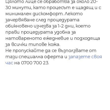
Цялото лице се обработва за около 20-
30 минути, като процесът е щадящ и с
минимален дискомфорт. Лекото
зачервяване след процедурата
обикновено изчезва за 1-2 дни, което
прави процедурата удобна за
натовареното ежедневие и подходяща
за всички типове кожа.
Не пропускайте да се възползвате от
тази специална оферта и
запазете своя
час
на 0700 700 23.