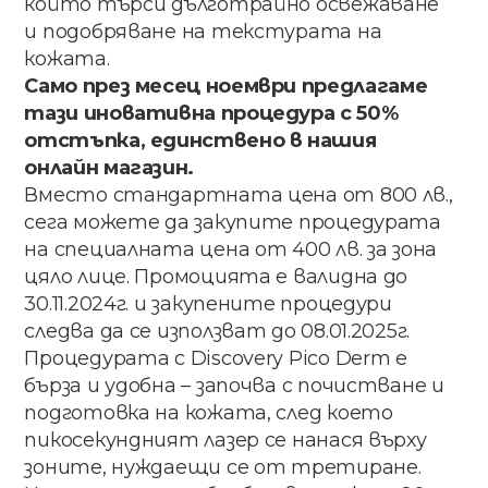
който търси дълготрайно освежаване
и подобряване на текстурата на
кожата.
Само през месец ноември предлагаме
тази иновативна процедура с 50%
отстъпка, единствено в нашия
онлайн магазин.
Вместо стандартната цена от 800 лв.,
сега можете да закупите процедурата
на специалната цена от 400 лв. за зона
цяло лице. Промоцията е валидна до
30.11.2024г. и закупените процедури
следва да се използват до 08.01.2025г.
Процедурата с Discovery Pico Derm е
бърза и удобна – започва с почистване и
подготовка на кожата, след което
пикосекундният лазер се нанася върху
зоните, нуждаещи се от третиране.