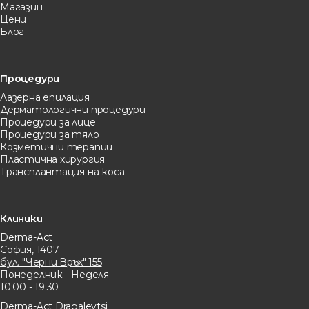
Магазин
Цени
Блог
Процедури
Лазерна eпилация
Дерматологични процедури
Процедури за лице
Процедури за тяло
Козметични терапии
Пластична хирургия
Трансплантация на коса
Клиники
Derma-Act
София, 1407
бул. "Черни Връх" 155
Понеделник - Неделя
10:00 - 19:30
Derma-Act Dragalevtsi