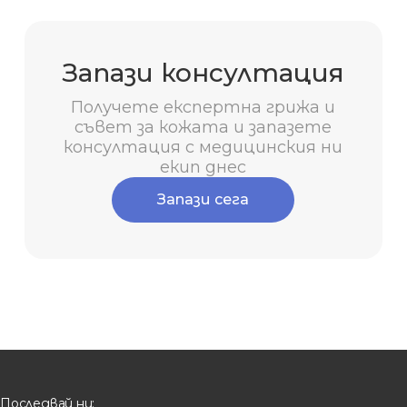
Запази консултация
Получете експертна грижа и
съвет за кожата и запазете
консултация с медицинския ни
екип днес
Запази сега
Последвай ни: