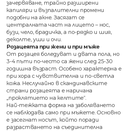
зачервяване, трайно разширени
капиляри и възпалителни промени
подобни на акне. Засягат се
централната част на лицето – нос,
бузи, чело, брадичка, а по-рядко и шия,
деколте, уши и очи.
Розацеята при жени и при мъже
От розацея боледуват и двата пола, но
3-4 пъти по-често са жени след 25-30
годишна възраст. Особено характерна е
при хора с чувствителна и по-светла
кожа. Неслучайно в скандинавските
страни розацеята е наричана
„проклятието на келтите“.
Най-тежката форма на заболяването
се наблюдава само при мъжете. Основно
е засегнат носът, който поради
разрастването на съединителна