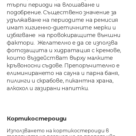
търпи периоди на влошаване и
подобрение. Съществено значение за
удължаване на периодите на ремисия
имат хигиенно-диетичните мерки и
избягване на провокиращите външни
фактори. Желателно е да се използва
фотозащита и хидратация с кремове,
които въздействат върху малките
кръвоносни съдове. Препоръчително е
елиминирането на сауна и парна баня,
пилинги и скрабове, пикантна храна,
алкохол и газирани напитки.
Кортикостероиди
Използването на кортикостероиди в