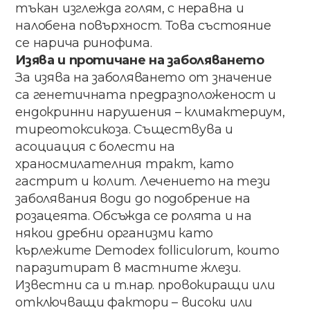
тъкан изглежда голям, с неравна и
налобена повърхност. Това състояние
се нарича ринофима.
Изява и протичане на заболяването
За изява на заболяването от значение
са генетичната предразположеност и
ендокринни нарушения – климактериум,
тиреотоксикоза. Съществува и
асоциация с болести на
храносмилателния тракт, като
гастрит и колит. Лечението на тези
заболявания води до подобрение на
розацеята. Обсъжда се ролята и на
някои дребни организми като
кърлежите Demodex folliculorum, които
паразитират в мастните жлези.
Известни са и т.нар. провокиращи или
отключващи фактори – високи или