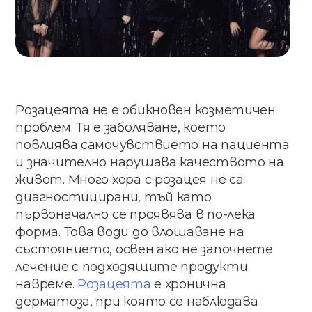
Розацеята не е обикновен козметичен
проблем. Тя е заболяване, което
повлиява самочувствието на пациента
и значително нарушава качеството на
живот. Много хора с розацея не са
диагностицирани, тъй като
първоначално се проявява в по-лека
форма. Това води до влошаване на
състоянието, освен ако не започнете
лечение с подходящите продукти
навреме.
Розацеята
е хронична
дерматоза, при която се наблюдава