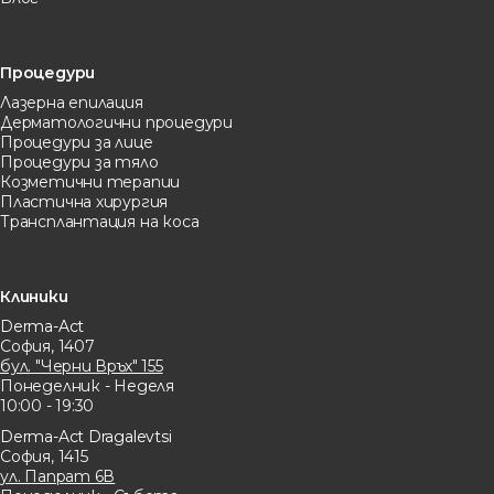
Процедури
Лазерна eпилация
Дерматологични процедури
Процедури за лице
Процедури за тяло
Козметични терапии
Пластична хирургия
Трансплантация на коса
Клиники
Derma-Act
София, 1407
бул. "Черни Връх" 155
Понеделник - Неделя
10:00 - 19:30
Derma-Act Dragalevtsi
София, 1415
ул. Папрат 6В