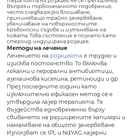
терапията на розацея не се препоръчва.
Въпреки първоначалното подобрение,
често следва рязко влошаване,
причиняващо трайно зачервяване,
увеличаване на повърхностните
кръвоносни съдове и изтъняване на
кожата. Това състояние е познато като
стероид-индуцирана розацея.
Методи на лечение
Лечението на
розацеята
е трудно и
изисква постоянство. То включва
локални и перорални антибиотици,
азелаинова киселина, ретиноиди и др.
През последните години като
изключително ефикасен метод се е
утвърдила лазер терапията. Тя
въздейства едновременно върху
свиването на разширените капиляри и
намаляване на общото зачервяване.
Използват се IPL и Nd:YAG лазерни