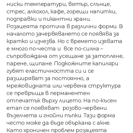
ниски температури, вятър, слънце,
стрес, алкохол, кафе, горещи напитки,
подправки и пикантни храни.
Розацеята протича в различни форми. В
началото зачервяването се появява за
кратко и изчезва. Но с времето изявата
е много по-честа и все по-силна –
съпровождана от усещане за затопляне,
парене, щипане. Подкожните капиляри
губят еластичността си и се
разширяват за постоянно, а
мрежовидната или червена структура
се превръща в перманентен
отпечатък върху лицето. На по-късен
етап се появяват розово-червени
възелчета и гнойни пъпки. Тази форма
често може да бъде объркана с акне.
Като хроничен проблем розацеята