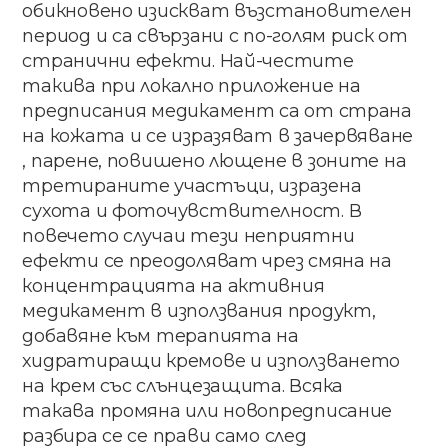
обикновено изискват​ ​възстановителен​
период​ и​ ​са свързани​ с​ по​-голям​ риск​ от
странични​ ефекти. Най-честите​ ​
такива​ при​ локално приложение на​
предписания медикамент​ са​ от​ страна​
​на кожата​ и​ се​ изразяват​ в​ зачервяване​
, парене, повишено​ лющене​ в зоните​ на​
третираните​ участъци,​ ​изразена​ ​
сухота​ ​и фоточувствителност.​ ​В​ ​
повечето​ ​случаи​ ​тези неприятни​
ефекти​ се​ преодоляват​ чрез​ ​смяна на​ ​
концентрацията​ ​на​ ​активния​ ​
медикамент​ ​в използвания​ ​продукт,​ ​
добавяне​ ​към терапията​ ​на​ ​
хидратиращи​ ​кремове​ ​и използването​
на​ крем​ със​ слънцезащита​. Всяка​ ​
такава​ ​промяна​ ​или​ ​новопредписание
разбира​ ​се​ ​се​ ​прави​ ​само​ ​след​ ​