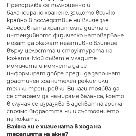
Препоръчва​ ​се​ пълноценно​ ​и​ ​
балансирано хранене, защото​ ​всичко​ ​
крайно​ в​ ​последствие ни​ ​влияе зле​. ​
Агресивната​ ​хранителна​ диета​ и​
интензивното ​физическо​ ​натоварване​ ​
могат да​ окажат негативно​ влияние​ ​
върху целостта​ и​ ​структурата​ ​на​ ​
кожата.​ ​Мой​ ​съвет​ ​е​ ​младите
момичета​ ​и​ ​момчета да​ ​се​ ​
информират​ ​добре преди​ да​ започнат​
драстичен​ хранителен режим или​
тежки тренировки​. Винаги​ трябва​ ​да​ ​
се​ ​стараем​ ​да​ ​намираме​ ​баланса, което​
в​ случая​ ​се​ ​изразява​ ​в​ ​адекватна​ ​грижа
спрямо​ възрастта​ ни​ и​ състоянието​
на​ кожата​.
Важна​ ​ли​ ​е​ ​хигиената​ ​в​ ​хода​ ​на​ ​
терапията​ ​на акне?