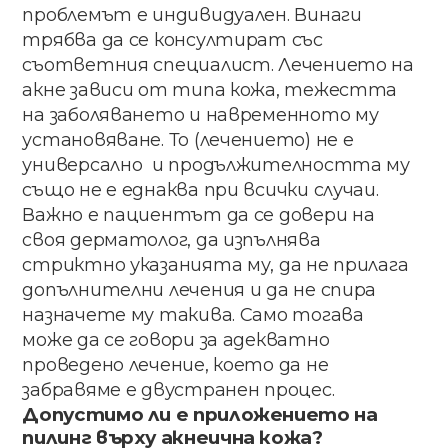
проблемът​ ​е индивидуален.​ ​Винаги​ ​
трябва​ ​да​ ​се консултират​ ​със​ ​
съответния​ ​специалист. Лечението​ ​на​
​акне​ ​зависи​ ​от​ ​типа​ ​кожа, тежестта​
на​ заболяването​ и навременното му
установяване. То (лечението) не​ е​
универсално и ​продължителността​ ​му ​
също​ ​не​ ​е​ ​еднаква​ ​при​ ​всички случаи.
Важно е пациентът да се довери на
своя дерматолог, да изпълнява
стриктно указанията му, да не прилага
допълнителни лечения и да не спира
назначете му такива. Само тогава
може да се говори за адекватно
проведено лечение, което да не
забравяме е двустранен процес.
Допустимо​ ​ли​ ​е​ ​приложението​ ​на​ ​
пилинг​ ​върху акнеична​ кожа​?