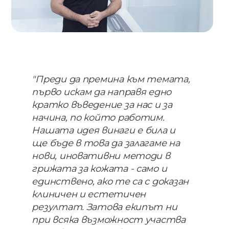
"Преди​ ​да​ ​премина към темата,​ ​
първо​ ​искам​ ​да​ ​направя едно​ ​
кратко​ ​въведение​ ​за​ ​нас​ ​и​ ​за​ ​
начина,​ ​по който​ ​работим.​
Нашата​ идея винаги​ е​ била​ ​и​ ​
ще​ бъде​ в​ това​ ​​да​ ​залагаме​ ​на​
нови​, иновативни​ ​методи​ ​в
грижата​ за​ кожата - само​ и​ ​
единствено,​ ​ако​ ​те​ ​са​ ​с​ ​доказан​ ​
клиничен​ ​и естетичен​ ​
резултат.​ ​Затова​ ​екипът​ ​ни​ ​
при всяка​ възможност​ участва​ ​