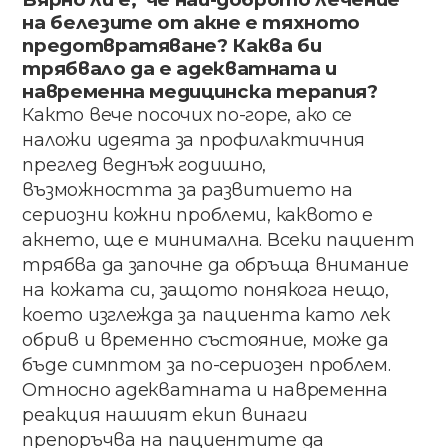
на​ белезите от​ акне​ e​ тяхното​
предотвратяване​? Каква​ би​ ​
трябвало​ ​да​ ​е​ ​адекватната​ ​и
навременна​ медицинска​ терапия​?
Както​ ​вече​ ​посочих​ ​по-горе, ​ако се​
наложи​ идеята​ за​ профилактичния​
преглед​ ​веднъж годишно,​ ​
възможността​ ​за​ ​развитието​ ​на
сериозни​ ​кожни​ ​проблеми,​ ​каквото​ ​е​ ​
акнето, ще​ е​ ​минимална.​ ​Всеки​ ​пациент​
​трябва​ ​да​ ​започне да​ ​обръща​ ​внимание​ ​
на​ ​кожата​ ​си,​ ​защото понякога​ ​нещо,​ ​
което​ ​изглежда​ ​за​ ​пациента като​ ​лек​ ​
обрив​ ​и​ ​временно​ ​състояние,​ ​може​ ​да
бъде​ симптом​ за​ по-сериозен проблем​.
Относно​ адекватната​ и​ навременна​ ​
реакция​ ​нашият екип​ ​винаги​ ​
препоръчва​ ​на​ ​пациентите​ ​да