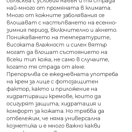
сблъсква с​ условия​ навън​ и​ тя​ ​​страда​ ​
най-много​ ​от промяната​ в​ климата​. ​
Много​ ​от​ ​кожните заболявания​ се​
влошават​ с​ ​настъпването​ ​на есенно-
зимния​ ​период,​ включително​ и​ ​акнето.
Понижаването​ ​на​ ​температурите,​ ​
високата влажност​ ​и​ ​силен​ ​вятър​ ​
могат​ ​да​ ​влошат състоянието на​
всеки​ тип​ кожа​, ​не само​ в случаите,​
когато​ тя​ ​страда​ ​от акне​.
Препоръчва​ ​се​ ​ежедневната​ ​употреба​ ​
на​ ​крем за​ ​лице​ ​с​ ​фотозащитен​ ​
фактор,​ ​както​ ​и приложение​ на​
хидратиращи​ ​кремове,​ ​които​ ​да
осигурят​ ​защита,​ ​хидратация​ ​и​ ​
комфорт​ ​за кожата.​ Но​ трябва да​
отбележим​,​ че​ няма​ универсална​ ​
козметика​ ​и​ ​е​ ​много​ ​важно​ ​какви