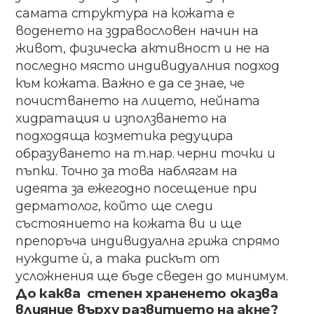
самата структура на кожата е
воденето на здравословен начин на
живот, физическа активност и не на
последно място индивидуалния подход
към кожата. Важно е да се знае, че
почистването на лицето, нейната
хидратация и използването на
подходяща козметика редуцира
образуването на т.нар. черни точки и
пъпки. Точно за това наблягам на
идеята за ежегодно посещение при
дерматолог, който ще следи
състоянието на кожата ви и ще
препоръча индивидуална грижа спрямо
нуждите ѝ, а така рискът от
усложнения ще бъде сведен до минимум.
До​ ​каква ​ ​степен​ ​храненето​ ​оказва​ ​
влияние върху​ развитието​ на​ акне​?