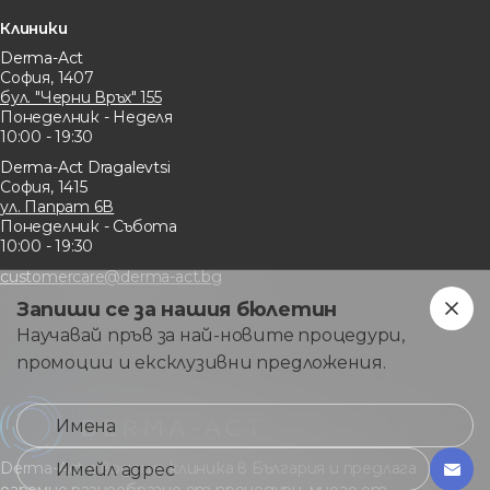
Клиники
Derma-Act
София, 1407
бул. "Черни Връх" 155
Понеделник - Неделя
10:00 - 19:30
Derma-Act Dragalevtsi
София, 1415
ул. Папрат 6В
Понеделник - Събота
10:00 - 19:30
customercare@derma-act.bg
Запиши се за нашия бюлетин
Научавай пръв за най-новите процедури,
промоции и ексклузивни предложения.
Derma-Act е водеща клиника в България и предлага
огромно разнообразие от процедури, много от