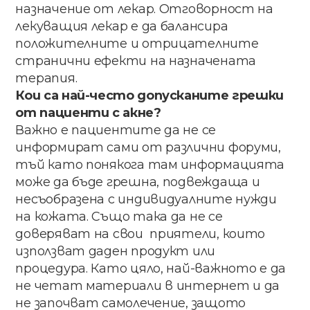
назначение​ ​от лекар.​ Отговорност​ на​
лекуващия​ лекар​ е да​ балансира​ ​
положителните​ ​и​ отрицателните​
странични​ ​ефекти​ ​на​ ​назначената​ ​
терапия.
Кои​ ​са​ ​най-често​ ​допусканите​ ​грешки​ ​
от пациенти​ ​с​ ​акне?
Важно​ ​е​ ​пациентите​ ​да​ ​не​ ​се​ ​
информират​ ​сами от​ ​различни​ ​форуми,​ ​
тъй​ ​като​ ​понякога​ ​там информацията​
може​ да​ бъде​ грешна​, подвеждаща и
несъобразена с индивидуалните нужди
на кожата.​ ​Също​ ​така​ ​да​ ​не​ ​се​ ​
доверяват​ ​на свои ​ приятели​, които​
използват​ даден​ продукт​ ​или​ ​
процедура.​ ​Като​ ​цяло,​ ​най-важното е​ ​да​
​не​ ​четат​ ​материали​ ​в​ ​интернет​ ​и​ ​да​ ​
не започват​ ​самолечение,​ ​защото​ ​