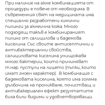
При наличие на акне комбинацията от
процедури е повече от необходима. В
съвременния свят на медицината има
специално разработени химични
пилинги за акнеична кожа. Много
подходящ такъв е комбинираният
пилинг от салицилова и бадемова
киселина. Със своите антисептични и
антибактериални свойства,
салициловата киселина унищожава
много бактерии, които причиняват
т.нар. пустули на лицето (пъпки, които
имат гноен характер). В комбинация с
бадемовата киселина, която има голяма
дълбочина на проникване, почистващ и
антибакериален ефект резултатите
биха били видими и удовлетворяващи.