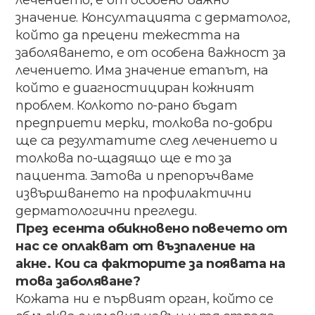
значение. Консултацията​ с​ дерматолог​,​
​който​ ​да прецени​ ​тежестта​ ​на​ ​
заболяването,​ ​е​ ​от особена​ важност​ за​
лечението​.​ ​Има​ ​значение​ ​етапът,​ ​на​ ​
който​ ​е диагностициран​ кожният​
проблем.​ ​Колкото по-рано​ ​бъдат
предприети​ мерки​, толкова​ по-добри​ ​
ще​ са​ ​резултатите​ ​след​ ​лечението​ ​и
толкова​ ​по-щадящо​ ​ще​ ​е​ ​то​ ​за​ ​
пациента.​ ​Затова и​ препоръчваме
извършването​ на профилактични​ ​
дерматологични​ ​прегледи.
През​ ​есента​ ​обикновено​ ​повечето​ ​от​ ​
нас​ ​се оплакват​ ​от​ ​възпаление​ ​на​ ​
акне.​ ​Кои​ ​са факторите​ за​ появата​ на​
това​ ​заболяване?
Кожата​ ​ни​ ​е​ ​първият​ ​орган,​ ​който​ ​се​ ​