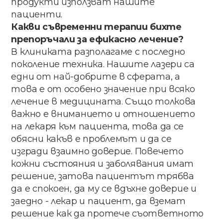
продукти​ ​използват​ ​нашите​ ​
пациенти.
Какви​ ​съвременни​ ​терапии​ ​бихте​ ​
препоръчали за​ ​ефикасно​ ​лечение?
В​ ​клиниката​ ​разполагаме​ ​с​ ​последно
поколение​ ​техника.​ Нашите​ лазери​ ​са​ ​
едни​ ​от най-добрите​ ​в​ ​сферата, а​ ​
това​ ​е​ ​от​ ​особено значение​ при​ всяко​ ​
лечение​ в​ медицината​. Също​ толкова​
важно ​е​ ​вниманието​ ​и отношението​ ​
на​ ​лекаря​ ​към​ ​пациента, това​ да​ се​ ​
обясни​ ​какъв​ ​е​ ​проблемът​ ​и​ да​ се​
изгради взаимно​ ​доверие.​ ​Повечето​ ​
кожни​ ​състояния​ ​и заболявания​ имат​
решение​,​ затова ​пациентът трябва​ ​
да​ ​е​ ​спокоен,​ ​да​ ​му​ ​се​ ​вдъхне​ ​доверие​ ​и
заедно​ ​-​ лекар​ и​ пациент​,​ ​да​ ​вземат​ ​
решение как​ да​ протече​ съответното​