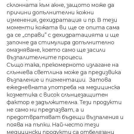
склонната​ към​ акне​, ​защото​ ​може​ ​да​ ​
причини допълнителни кожни​
изменения​, дехидратация​ и​ ​пр.​ ​В​ ​тези​
моменти​ кожата ​ви​​ ​ще​ ​се​ ​опита ​​сама
да​ ​се​ ​„справи”​ ​с​ ​дехидратацията​ ​и​ ​ще​ ​
започне да​ стимулира​ допълнително​ ​
омазняване, което​ само​ ще​ засили​
възпалителните​ процеси.
Също​ ​така,​ ​прекомерното​ ​излагане​ ​на
слънчева​ ​светлина​ ​може​ ​да​ ​предизвика
възпаление и пигментации. ​Затова
ежедневната​ употреба​ на​ ​медицинска
козметика​ с​ висок​ ​слънцезащитен​ ​
фактор​ ​е задължителна.​ ​Тези​ ​продукти​ ​
не​ ​само​ ​ни предпазват,​ а​ и​
предотвратяват​ бъдещи​ възпаления​ ​и​
​поява​ ​на​ ​пъпки.​ ​Най-често​ ​тези
медицински​ продукти​ са​ отбелязани​