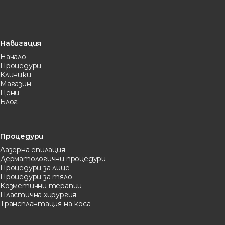
Навигация
Начало
Процедури
Клиники
Магазин
Цени
Блог
Процедури
Лазерна eпилация
Дерматологични процедури
Процедури за лице
Процедури за тяло
Козметични терапии
Пластична хирургия
Трансплантация на коса