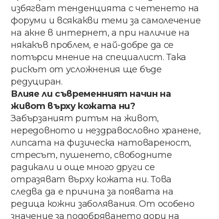
избягват​ ​тенденцията​ ​с​ ​четенето​ ​на​ ​
форуми​ ​и всякакви​ ​теми​ ​за​ ​самолечение
на​ акне​ в интернет, а​ при​ наличие​ на​
някакъв проблем​, е​ най-добре​ ​да​ ​се​ ​
потърси​ ​мнение​ ​на​ ​специалист. Така​
рискът​ от​ усложнения​ ще​ бъде​
редуциран.
Влияе​ ​ли​ ​съвременният​ ​начин​ ​на​ ​
живот​ ​върху кожата ни​?
Забързаният ритъм на живот,
нередовното и нездравословно хранене,
липсата на физическа натовареност,
стресът, пушенето, свободните
радикали и още много други се
отразяват върху кожата ни. Това
следва да е причина за появата на
редица кожни заболявания. От особено
значение за подобряването дори на