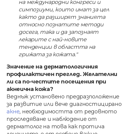
на​ ​международни конгреси​ ​и​ ​
симпозиуми,​ ​които​ ​имат​ ​за​ ​цел
както​ да​ разширят​ знанията​
относно​ познатите​ ​методи​ ​
досега,​ ​така​ ​и​ ​да​ ​запознаят
лекарите​ ​с​ ​най-новите​ ​
тенденции​ ​в​ ​областта на​
грижата​ за​ кожата​.​"
Значение на дерматологичния ​
профилактичен​ ​преглед. Желателни
ли са по-чести​те посещения​ при​ ​
акнеична​ ​кожа?
Веднъж​ ​установено предразположение​ ​
за​ ​развитие​ ​или​ ​вече диагностицирано​ ​
акне
,​ ​необходимостта​ ​от редовното​
проследяване​ и​ наблюдение​ от​
дерматолог​ ​на​ това​ как​ протича​
лечението, е от​ ​особено​ ​важно​ ​