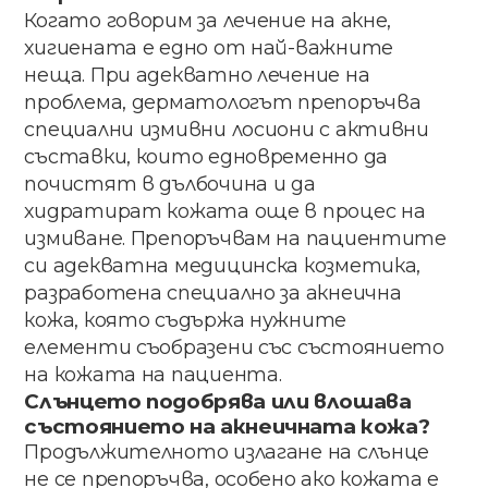
Когато говорим за лечение на акне,
хигиената е едно от най-важните
неща. При адекватно лечение на
проблема, дерматологът препоръчва
специални измивни лосиони с активни
съставки, които едновременно да
почистят в дълбочина и да
хидратират кожата още в процес на
измиване. Препоръчвам на пациентите
си адекватна медицинска козметика,
разработена специално за акнеична
кожа, която съдържа нужните
елементи съобразени със състоянието
на кожата на пациента.
Слънцето​ ​подобрява​ ​или​ ​влошава​ ​
състоянието на​ акнеичната​ кожа​?
Продължителното​ ​излагане на​ слънце​
не​ се​ препоръчва,​ особено​ ако​ ​кожата е​