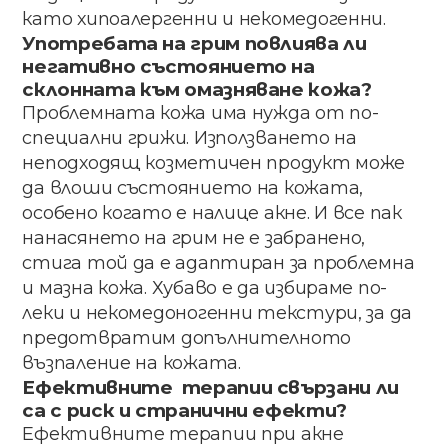
като хипоалергенни​ ​и некомедогенни.
Употребата​ ​на​ ​грим​ ​повлиява​ ​ли​ ​
негативно състоянието​ на​
склонната​ към​ омазняване кожа?
Проблемната кожа има нужда от по-
специални грижи. Използването на
неподходящ козметичен продукт може
да влоши състоянието на кожата,
особено когато е налице акне. И все пак
нанасянето на грим не е забранено,
стига той да е адаптиран за проблемна
и мазна кожа. Хубаво е да избираме по-
леки и некомедоногенни текстури, за да
предотвратим допълнителното
възпаление на кожата.
Ефективните ​ терапии​ свързани​ ли​
са​ с риск​ и странични​ ефекти?
Ефективните​ ​терапии​ ​при​ ​акне​ ​