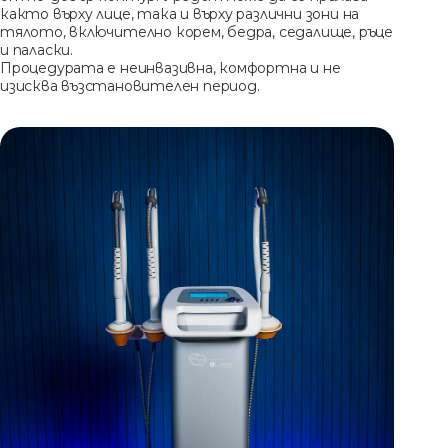
както върху лице, така и върху различни зони на
тялото, включително корем, бедра, седалище, ръце
и паласки.
Процедурата е неинвазивна, комфортна и не
изисква възстановителен период.