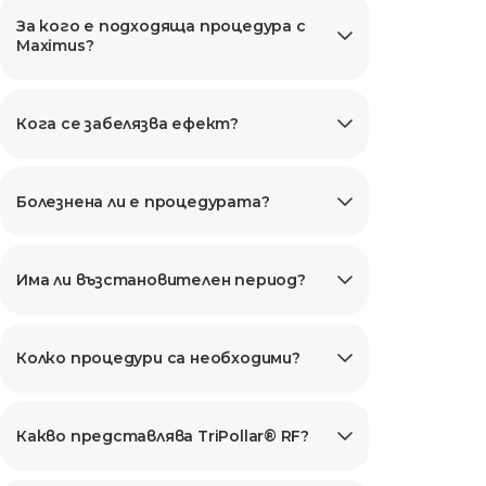
За кого е подходяща процедура с
Maximus?
Кога се забелязва ефект?
Болезнена ли е процедурата?
Има ли възстановителен период?
Колко процедури са необходими?
Какво представлява TriPollar® RF?