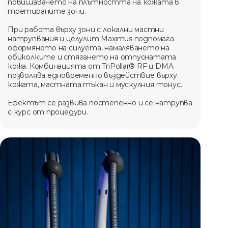
повишаването на плътността на кожата в
третираните зони.
При работа върху зони с локални мастни
натрупвания и целулит Maximus подпомага
оформянето на силуета, намаляването на
обиколките и стягането на отпуснатата
кожа. Комбинацията от TriPollar® RF и DMA
позволява едновременно въздействие върху
кожата, мастната тъкан и мускулния тонус.
Ефектът се развива постепенно и се натрупва
с курс от процедури.