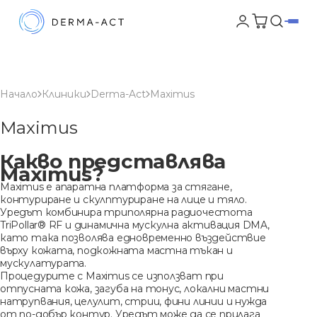
Начало
Клиники
Derma-Act
Maximus
Maximus
Какво представлява
Maximus?
Maximus е апаратна платформа за стягане,
контуриране и скулптуриране на лице и тяло.
Уредът комбинира триполярна радиочестота
TriPollar® RF и динамична мускулна активация DMA,
като така позволява едновременно въздействие
върху кожата, подкожната мастна тъкан и
мускулатурата.
Процедурите с Maximus се използват при
отпусната кожа, загуба на тонус, локални мастни
натрупвания, целулит, стрии, фини линии и нужда
от по-добър контур. Уредът може да се прилага