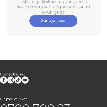
съвет за кожата и запазете
консултация с медицинския ни
екип днес
Запази сега
Последвай ни:
Свържи се с нас: