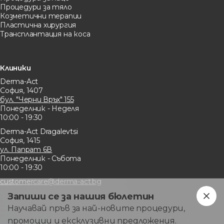
Процедури за тяло
Козметични терапии
Пластична хирургия
Трансплантация на коса
Клиники
Derma-Act
София, 1407
бул. "Черни Връх" 155
Понеделник - Неделя
10:00 - 19:30
Derma-Act Dragalevtsi
София, 1415
ул. Папрат 6В
Понеделник - Събота
10:00 - 19:30
customercare@derma-act.bg
Запиши се за нашия бюлетин
Научавай пръв за най-новите процедури,
промоции и ексклузивни предложения.