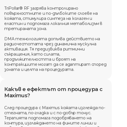
TriPollar® RF загрява контролирано
повърхностните и по-дълбоките слоеве на
кожата, стимулира синтеза на колаген и
еластин и подпомага локалния метаболизъм в
третираната зона.
DMA технологията допълва действието на
радиочестотата чрез динамична мускулна
активация. Тя предизвиква ритмични
съкращения, като силата,
продължителността и броят на
контракциите могат да се адаптират според
зоната и целта на процедурата.
Какъв е ефектът от процедура с
Maximus?
След процедура с Maximus кожата изглежда по-
стегната, по-гладка и с по-добър тонус.
Терапията подпомага подобряването на
контура, изглаждането на фините линии и