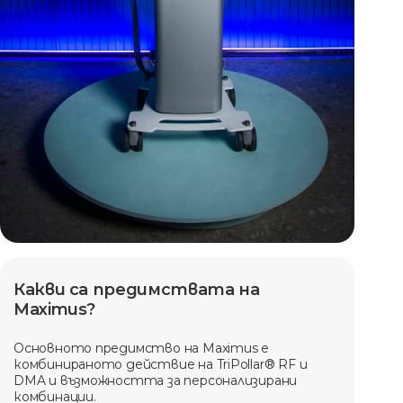
Какви са предимствата на
Maximus?
Основното предимство на Maximus е
комбинираното действие на TriPollar® RF и
DMA и възможността за персонализирани
комбинации.