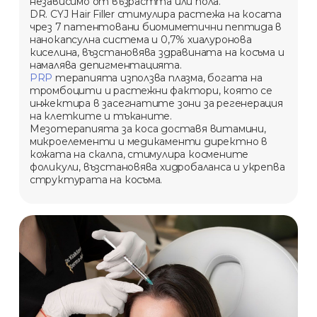
независимо от възрастта или пола.
DR. CYJ Hair Filler стимулира растежа на косата
чрез 7 патентовани биомиметични пептида в
нанокапсулна система и 0,7% хиалуронова
киселина, възстановява здравината на косъма и
намалява депигментацията.
PRP
терапията използва плазма, богата на
тромбоцити и растежни фактори, която се
инжектира в засегнатите зони за регенерация
на клетките и тъканите.
Мезотерапията за коса доставя витамини,
микроелементи и медикаменти директно в
кожата на скалпа, стимулира космените
фоликули, възстановява хидробаланса и укрепва
структурата на косъма.