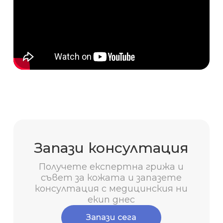
Запази консултация
Получете експертна грижа и
съвет за кожата и запазете
консултация с медицинския ни
екип днес
Запази сега