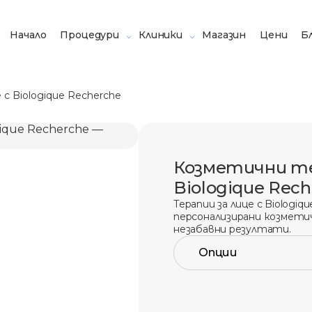
Начало
Процедури
Клиники
Магазин
Цени
Б
с Biologique Recherche
Козметични те
Biologique Rec
Терапии за лице с Biologique Recherche в Derma-Act —
персонализирани козметич
незабавни резултати.
Опции