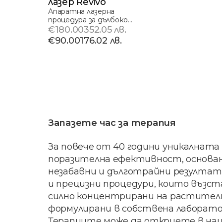
лазер Revivo
Апаратна лазерна
процедура за дълбоко
почистване, свива...
€180.00
352.05 лв.
€90.00
176.02 лв.
Запазете час за терапия
За повече от 40 години уникалната 
поразителна ефективност, основан
незабавни и дълготрайни резултати
и прецизни процедури, които възс
силно концентрирани на растителн
формулирани в собствена лаборато
Терапиите може да откриете в наши