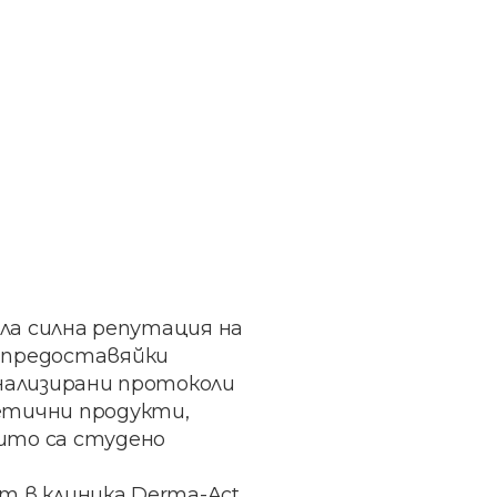
ила силна репутация на
, предоставяйки
онализирани протоколи
етични продукти,
ито са студено
т в клиника Derma-Act