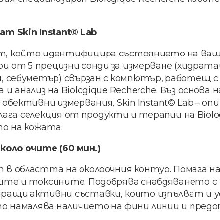
т Skin Instant© Lab
т, който идентифицира състоянието на ва
ои от 5 прецизни сонди за измерване (хидрата
, себуметър) свързан с компютър, работещ с 
и анализ на Biologique Recherche. Въз основа
обективни измервания, Skin Instant© Lab – опи
длага селекция от продукти и терапии на Biolo
о на кожата.
коло очите (60 мин.)
 в областта на околоочния контур. Помага н
ите и токсините. Подобрява снабдяването с 
ращи активни съставки, които изпълват и у
ато намалява наличието на фини линии и пре