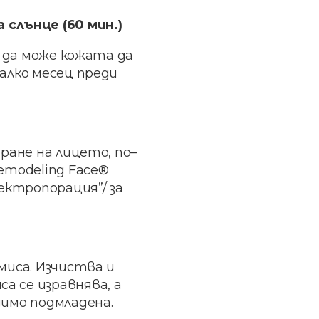
 слънце (60 мин.)
а да може кожата да
алко месец преди
ране на лицето, по–
emodeling Face®
ектропорация”/ за
миса. Изчиства и
 се изравнява, а
димо подмладена.