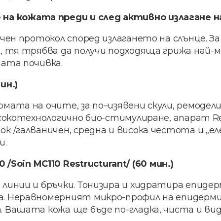
а кожата преди и след активно излагане на
чен протокол според излагането на слънце. З
, тя трябва да получи подходяща грижа най-м
ата почивка.
ин.)
мата на очите, за по–изявени скули, ремодели
исокотехнологично био-стимулиране, апарат R
к /галваничен, средна и висока честота и „ел
и.
Soin MC110 Restructurant/ (60 мин.)
линии и бръчки. Тонизира и хидратира епидер
. Неравномерният микро-профил на епидермиса
 Вашата кожа ще бъде по-гладка, чиста и ви