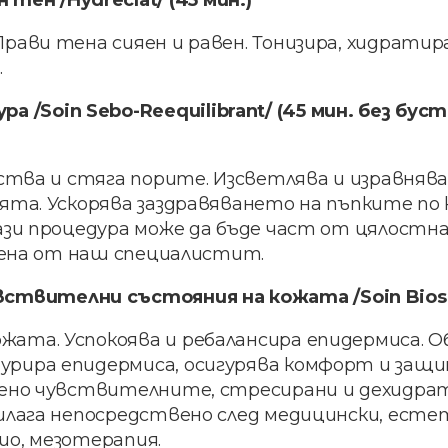
тен /Hydreclat/ (45 мин.)
рави тена сияен и равен. Тонизира, хидратир
.
 /Soin Sebo-Reequilibrant/ (45 мин. без буст
ства и стяга порите. Изсветлява и изравнява
ята. Ускорява заздравяването на пъпките по 
ази процедура може да бъде част от цялостна
твена от наш специалистит.
твителни състояния на кожата /Soin Biosen
ата. Успокоява и ребалансира епидермиса. О
рира епидермиса, осигурява комфорт и защи
бено чувствителните, стресирани и дехидра
илага непосредствено след медицински, есте
зио, мезотерапия.