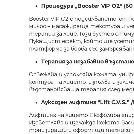
Процедура „Booster VIP O2“ (60 
Booster VIP O2 е подсилването, от
микро – масажираща текстура и уни
терапии за лице. Този бустер стим
Пукащият ефект, който ще усетите
платформа за борба със замърсяван
Терапия за незабавно възстанов
Освежава и успокоява кожата, уни
контура на лицето, изпълва и залич
възстановяваща терапия след мед
Луксозен лифтинг “Lift C.V.S.”
Лифтинг на лицето. Ексфолира епи
Изсветлява и изглажда кожата. Зас
тонизиращи и оформящи техники – з