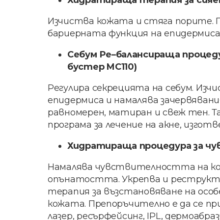
Хидратираща терапия за сияен 
Изчиства кожата и стяга порите. П
бариерната функция на епидермиса
Себум Ре–балансираща процедура
бустер MC110)
Регулира секрецията на себум. Изчи
епидермиса и намалява зачервявани
равномерен, матиран и свеж тен. Т
програма за лечение на акне, изго
Хидратираща процедура за чувс
Намалява чувствителността на кож
опънатостта. Укрепва и реструкту
терапия за възстановяване на осо
кожата. Препоръчително е да се пр
лазер, ресърфейсинг, IPL, дермоабра