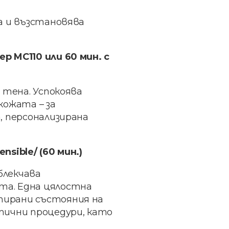
а и възстановява
ер MC110 или 60 мин. с
 тена. Успокоява
кожата – за
, персонализирана
sible/ (60 мин.)
блекчава
та. Една цялостна
тирани състояния на
тични процедури, като