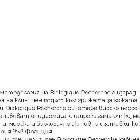
методология на Biologique Recherche е изград
а на клиничен подход към грижата за кожата
. Biologique Recherche съчетава високо перс
тановяват епидермиса, с широка гама от козм
и, морски и биологично активни съставки, ко
рия във Франция.
я специализиран Biologique Recherche кабине