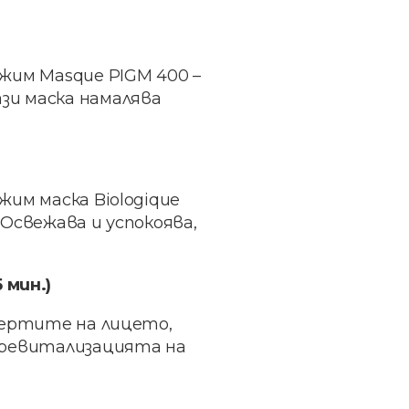
жим Masque PIGM 400 –
зи маска намалява
им маска Biologique
Освежава и успокоява,
 мин.)
чертите на лицето,
и ревитализацията на