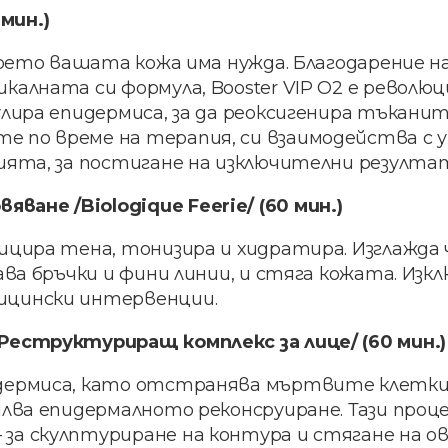
мин.)
 което вашата кожа има нужда. Благодарение 
калната си формула, Booster VIP O2 е револю
улира епидермиса, за да реоксигенира тъканит
 по време на терапия, си взаимодейства с у
ията, за постигане на изключителни резулта
яване /Biologique Feerie/ (60 мин.)
фицира тена, тонизира и хидратира. Изглажд
ава бръчки и фини линии, и стяга кожата. Из
ицински интервенции.
 /Реструктуриращ комплекс за лице/ (60 мин.)
дермиса, като отстранява мъртвите клетки
илва епидермалното реконсруиране. Тази проц
а скулптуриране на контура и стягане на ов