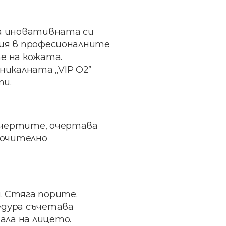
на иновативната си
ция в професионалните
е на кожата.
никалната „VIP O2”
ти.
а чертите, очертава
ключително
. Стяга порите.
едура съчетава
ала на лицето.