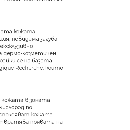
шата кожата.
ция, невидима загуба
ексклузивно
 на дермо-козметичен
райки се на базата
gique Recherche, които
а кожата в зоната
кислород по
спокояват кожата.
дотвратява появата на