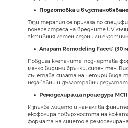
Подготовка и възстановяване н
Тази терапия се прилага по специфи
понесе стреса на вредните UV лъчи
активния летен сезон или екзотичн
Апарат Remodeling Face® (30 м
Повдига клепачите, подчертава фор
малко видими бръчки, сияен тен. В
съчетава силата на четири вида то
незабавни и дълготрайни резултат
Ремоделираща процедура МС110 /
Изпълва лицето и намалява фините 
ексфолира повърхността на кожата
формата на лицето е ремоделирана.