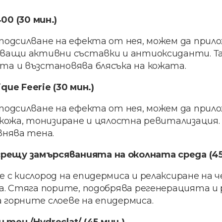
0 (30 мин.)
подсилване на ефекта от нея, можем да прило
яващи активни съставки и антиоксиданти. Та
та и възстановява блясъка на кожата.
ue Feerie (30 мин.)
подсилване на ефекта от нея, можем да прилож
 кожа, тонизиране и цялостна ревитализация. 
внява тена.
срещу замърсяванията на околната среда (45
 с кислород на епидермиса и релаксиране на 
ва. Стяга порите, подобрява регенерацията 
 горните слоеве на епидермиса.