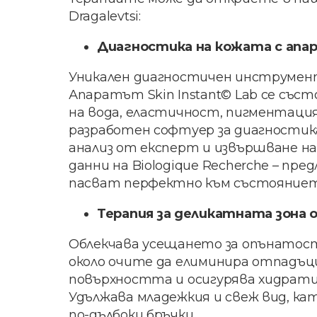
Dragalevtsi:
Диагностика на кожата с апара
Уникален диагностичен инструмен
Апаратът Skin Instant© Lab се съст
на вода, еластичност, пигментация
разработен софтуер за диагностика 
анализ от експерт и извършване на 
данни на Biologique Recherche – пре
пасват перфектно към състояниет
Терапия за деликатната зона о
Облекчава усещането за опънатост
около очите да елиминира отпадъц
повърхността и осигурява хидрати
Удължава младежкия и свеж вид, к
по-дълбоки бръчки.