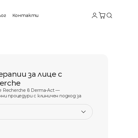
лог
Контакти
рапии за лице с
herche
ни процедури с клиничен подход за