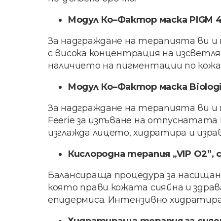
Модул Ко–Фактор маска PIGM 40
За надграждане на терапията ви и 
с висока концентрация на изсветл
наличието на пигментации по кожа
Модул Ко–Фактор маска Biologiq
За надграждане на терапията ви и 
Feerie за изпъване на отпуснатата
изглажда лицето, хидратира и изра
Кислородна терапия „VIP О2”, 
Балансираща процедура за насищане
която прави кожата сияйна и здра
епидермиса. Интензивно хидратира