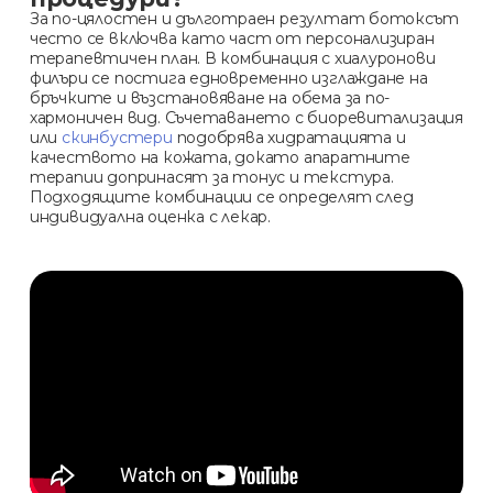
За по-цялостен и дълготраен резултат ботоксът
често се включва като част от персонализиран
терапевтичен план. В комбинация с хиалуронови
филъри се постига едновременно изглаждане на
бръчките и възстановяване на обема за по-
хармоничен вид. Съчетаването с биоревитализация
или
скинбустери
подобрява хидратацията и
качеството на кожата, докато апаратните
терапии допринасят за тонус и текстура.
Подходящите комбинации се определят след
индивидуална оценка с лекар.