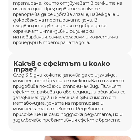
третиране, които отзвучават в рамките на
няколко дни. През първите часове се
препоръчва да се избягва лягане, навеждане и
докосване на третираните зони. В
следващите две седмици е добре да се
ограничат интензивни физически
натоварвания, сауна, солариум и козметични
процедури в третираната зона.
Какъв е ефектът и колко
трае?
След 3–5 дни кожата започва да се изглажда,
мимическите бръчки се омекотяват и лицето
придобива по-свеж и отпочинал вид. Пълният
ефект се развива до две седмици и обичайно се
запазва между 3 и 6 месеца в зависимост от
метаболизма, зоната на третиране и
мимическата активност. Редовното
приложение не само поддържа резултата, но и
задълбочава превантивния ефект с времето.