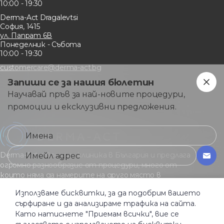
10:00 - 19:30
Derma-Act Dragalevtsi
София, 1415
ул. Папрат 6В
Понеделник - Събота
10:00 - 19:30
customercare@derma-act.bg
Запиши се за нашия бюлетин
Научавай пръв за най-новите процедури,
промоции и ексклузивни предложения.
Derma-Act е водеща клиника в България и предлага
огромно разнообразие от процедури, много от
които няма да намерите на друго място в
страната.
Използваме бисквитки, за да подобрим вашето
сърфиране и да анализираме трафика на сайта.
Като натиснете "Приемам всички", вие се
Общи услoвия