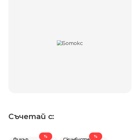
Съчетай с:
%
%
Филър
Скинбустер