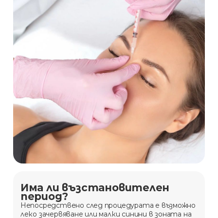
Има ли възстановителен
период?
Непосредствено след процедурата е възможно
леко зачервяване или малки синини в зоната на