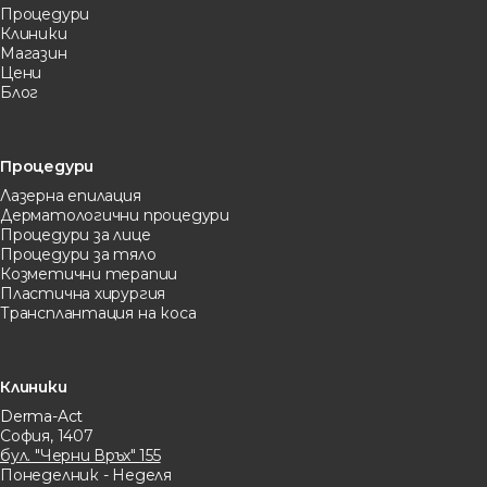
Процедури
Клиники
Магазин
Цени
Блог
Процедури
Лазерна eпилация
Дерматологични процедури
Процедури за лице
Процедури за тяло
Козметични терапии
Пластична хирургия
Трансплантация на коса
Клиники
Derma-Act
София, 1407
бул. "Черни Връх" 155
Понеделник - Неделя