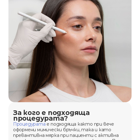
За кого е подходяща
процедурата?
Процедурата
е подходяща както при вече
оформени мимически бръчки, така и като
превантивна мярка при пациенти с активна