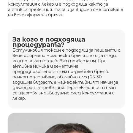
консултация с лекар и е подходяща както за
активна превенция, така и за видимо омекотяване
на вече оформени бръчки.
За кого е подходяща
процедурата?
Ботулиновия токсин е подходящ за пациенти с
вече оформени мимически бръчки, но и за тези,
които искат да забавят появата им. При
активна мимика и генетична
предразположеност към по-дълбоки бръчки
ранното започване, обичайно след 25–30-
годишна възраст, е най-ефективният начин за
дългосрочна превенция. Терапевтичният план
се изготвя индивидуално след консултация с
лекар.