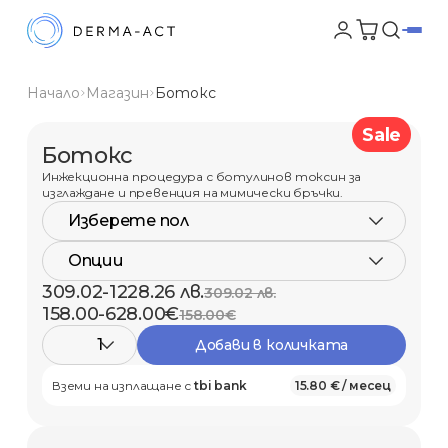
Начало
Магазин
Ботокс
Sale
Ботокс
Инжекционна процедура с ботулинов токсин за
изглаждане и превенция на мимически бръчки.
Изберете пол
Опции
309.02-1228.26 лв.
309.02 лв.
158.00-628.00€
158.00€
1
Добави в количката
Вземи на изплащане с
tbi bank
15.80 € / месец