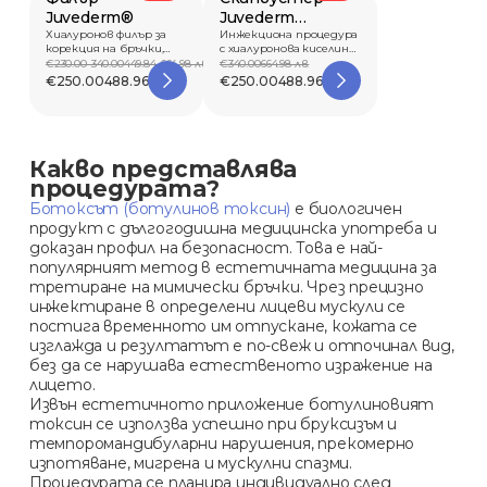
Juvederm®
Juvederm
Хиалуронов филър за
Skinvive
Инжекциона процедура
корекция на бръчки,
с хиалуронова киселина
възстановяване...
за подобряв...
€230.00-340.00
449.84-664.98 лв.
€340.00
664.98 лв.
€250.00
488.96 лв.
€250.00
488.96 лв.
Какво представлява
процедурата?
Ботоксът (ботулинов токсин)
е биологичен
продукт с дългогодишна медицинска употреба и
доказан профил на безопасност. Това е най-
популярният метод в естетичната медицина за
третиране на мимически бръчки. Чрез прецизно
инжектиране в определени лицеви мускули се
постига временното им отпускане, кожата се
изглажда и резултатът е по-свеж и отпочинал вид,
без да се нарушава естественото изражение на
лицето.
Извън естетичното приложение ботулиновият
токсин се използва успешно при бруксизъм и
темпоромандибуларни нарушения, прекомерно
изпотяване, мигрена и мускулни спазми.
Процедурата се планира индивидуално след