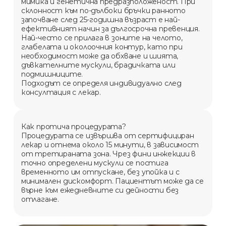
мимика и генетична предразположеност. При
склонност към по-дълбоки бръчки ранното
започване след 25-годишна възраст е най-
ефективният начин за дългосрочна превенция.
Най-често се прилага в зоните на челото,
глабелата и околоочния контур, като при
необходимост може да обхване и шията,
дъвкателните мускули, брадичката или
подмишниците.
Подходът се определя индивидуално след
консултация с лекар.
Как протича процедурата?
Процедурата се извършва от сертифициран
лекар и отнема около 15 минути, в зависимост
от третираната зона. Чрез фини инжекции в
точно определени мускули се постига
временното им отпускане, без упойка и с
минимален дискомфорт. Пациентът може да се
върне към ежедневните си дейности без
отлагане.