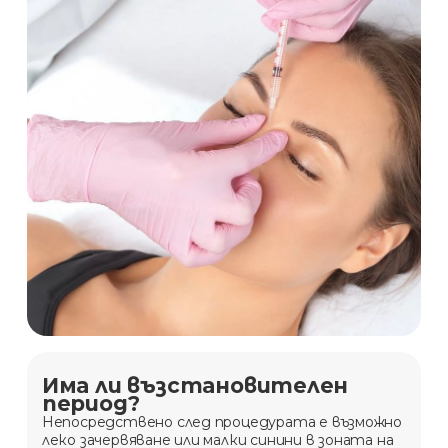
Има ли възстановителен
период?
Непосредствено след процедурата е възможно
леко зачервяване или малки синини в зоната на