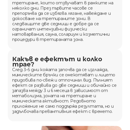
третиране, които отзвучават в рамките на
няколко дни. През първите часове се
препоръчва да се избягва лягане, навеждане и
докосване на третираните зони. В
следващите две седмици е добре да се
ограничат интензивни физически
натоварвания, сауна, солариум и козметични
процедури в третираната зона.
Какъв е ефектът и колко
трае?
След 3–5 дни кожата започва да се изглажда,
мимическите бръчки се омекотяват и лицето
придобива по-свеж и отпочинал вид. Пълният
ефект се развива до две седмици и обичайно се
запазва между 3 и 6 месеца в зависимост от
метаболизма, зоната на третиране и
мимическата активност. Редовното
приложение не само поддържа резултата, но и
задълбочава превантивния ефект с времето.