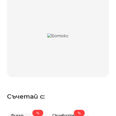
Съчетай с:
%
%
Филър
Скинбустер