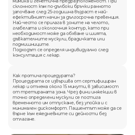
мимика и генетична предразположеност. При
склонност към по-дълбоки бръчки ранното
започване след 25-годишна възраст е най-
ефективният начин за дългосрочна превенция.
Най-често се прилага в зоните на челото,
глабелата и околоочния контур, като при
необходимост може да обхване и шията,
дъвкателните мускули, брадичката или
подмишниците.
Подходът се определя индивидуално след
консултация с лекар.
Как протича процедурата?
Процедурата се извършва от сертифициран
лекар и отнема около 15 минути, в зависимост
от третираната зона. Чрез фини инжекции в
точно определени мускули се постига
временното им отпускане, без упойка и с
минимален дискомфорт. Пациентът може да се
върне към ежедневните си дейности без
отлагане.