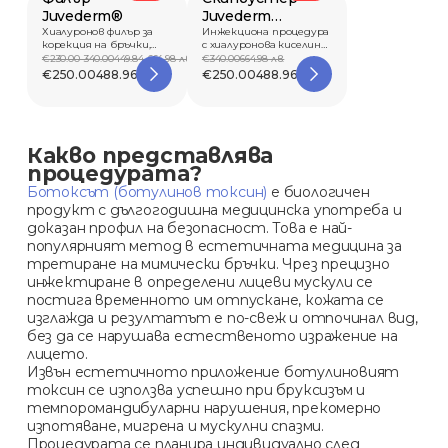
Juvederm®
Juvederm
Хиалуронов филър за
Skinvive
Инжекциона процедура
корекция на бръчки,
с хиалуронова киселина
възстановяване...
за подобряв...
€230.00-340.00
449.84-664.98 лв.
€340.00
664.98 лв.
€250.00
488.96 лв.
€250.00
488.96 лв.
Какво представлява
процедурата?
Ботоксът (ботулинов токсин)
е биологичен
продукт с дългогодишна медицинска употреба и
доказан профил на безопасност. Това е най-
популярният метод в естетичната медицина за
третиране на мимически бръчки. Чрез прецизно
инжектиране в определени лицеви мускули се
постига временното им отпускане, кожата се
изглажда и резултатът е по-свеж и отпочинал вид,
без да се нарушава естественото изражение на
лицето.
Извън естетичното приложение ботулиновият
токсин се използва успешно при бруксизъм и
темпоромандибуларни нарушения, прекомерно
изпотяване, мигрена и мускулни спазми.
Процедурата се планира индивидуално след