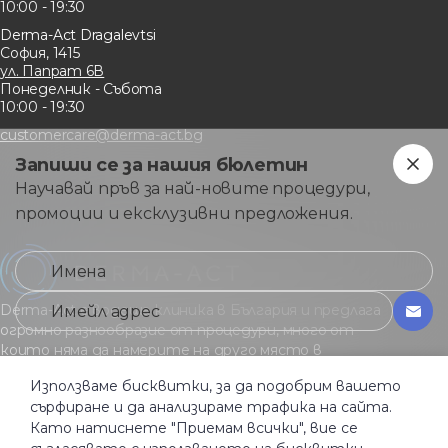
10:00 - 19:30
Derma-Act Dragalevtsi
София, 1415
ул. Папрат 6В
Понеделник - Събота
10:00 - 19:30
customercare@derma-act.bg
Запиши се за нашия бюлетин
Научавай пръв за най-новите процедури,
промоции и ексклузивни предложения.
Derma-Act е водеща клиника в България и предлага
огромно разнообразие от процедури, много от
които няма да намерите на друго място в
страната.
Използваме бисквитки, за да подобрим вашето
сърфиране и да анализираме трафика на сайта.
Като натиснете "Приемам всички", вие се
Общи услoвия