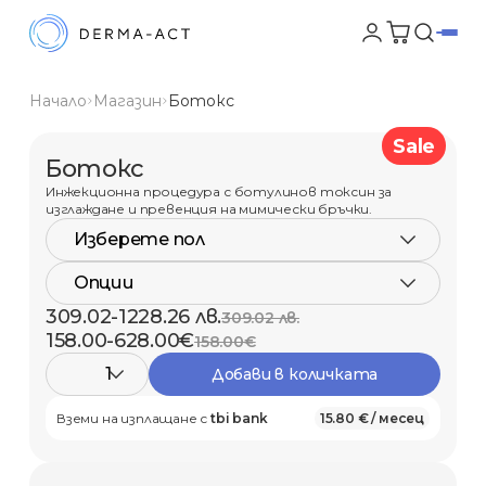
Начало
Магазин
Ботокс
Sale
Ботокс
Инжекционна процедура с ботулинов токсин за
изглаждане и превенция на мимически бръчки.
Изберете пол
Опции
309.02-1228.26 лв.
309.02 лв.
158.00-628.00€
158.00€
1
Добави в количката
Вземи на изплащане с
tbi bank
15.80 € / месец