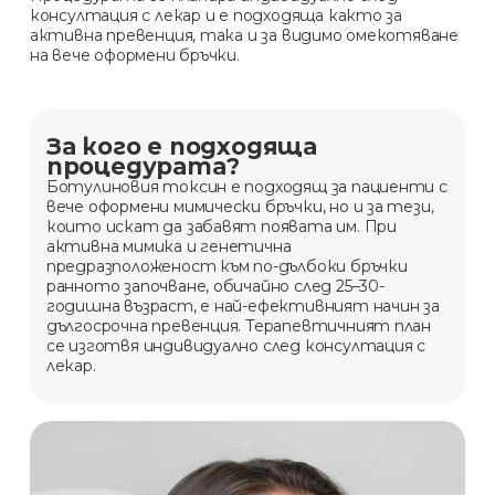
консултация с лекар и е подходяща както за
активна превенция, така и за видимо омекотяване
на вече оформени бръчки.
За кого е подходяща
процедурата?
Ботулиновия токсин е подходящ за пациенти с
вече оформени мимически бръчки, но и за тези,
които искат да забавят появата им. При
активна мимика и генетична
предразположеност към по-дълбоки бръчки
ранното започване, обичайно след 25–30-
годишна възраст, е най-ефективният начин за
дългосрочна превенция. Терапевтичният план
се изготвя индивидуално след консултация с
лекар.