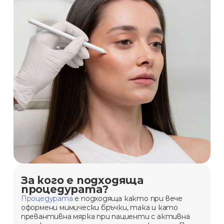
За кого е подходяща
процедурата?
Процедурата
е подходяща както при вече
оформени мимически бръчки, така и като
превантивна мярка при пациенти с активна