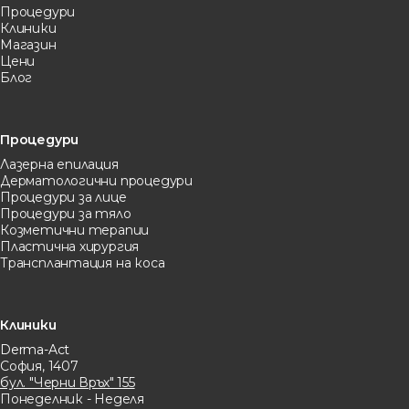
Процедури
Клиники
Магазин
Цени
Блог
Процедури
Лазерна eпилация
Дерматологични процедури
Процедури за лице
Процедури за тяло
Козметични терапии
Пластична хирургия
Трансплантация на коса
Клиники
Derma-Act
София, 1407
бул. "Черни Връх" 155
Понеделник - Неделя