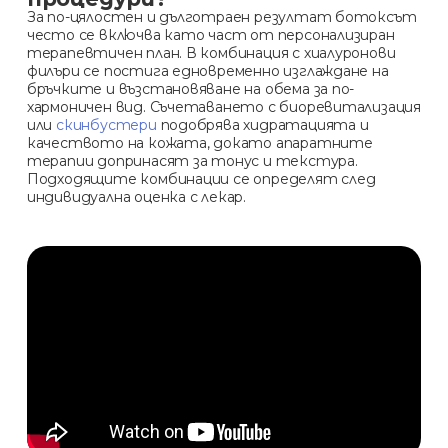
За по-цялостен и дълготраен резултат ботоксът
често се включва като част от персонализиран
терапевтичен план. В комбинация с хиалуронови
филъри се постига едновременно изглаждане на
бръчките и възстановяване на обема за по-
хармоничен вид. Съчетаването с биоревитализация
или
скинбустери
подобрява хидратацията и
качеството на кожата, докато апаратните
терапии допринасят за тонус и текстура.
Подходящите комбинации се определят след
индивидуална оценка с лекар.